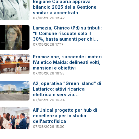
Regione Calabria approva
bilancio 2025 della Gestione
sanitaria accentrata
07/08/2026 18:47
Lamezia, Chirico (Pd) su tributi:
"Il Comune riscuote solo il
30%, basta aumenti per chi
paga"
07/08/2026 17:17
Promozione, riaccende i motori
l'Atletico Maida: delineati volti,
mansioni e obiettivi
07/08/2026 16:55
A2, operativa "Green Island" di
Lattarico: attivi ricarica
elettrica e servizio
sperimentale di soccorso
07/08/2026 16:34
sanitario
All'Unical progetto per hub di
eccellenza per lo studio
dell'astrofisica
07/08/2026 15:30