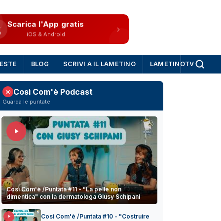
Scarica l'App gratis
iOS & Android
IESTE
BLOG
SCRIVI A IL LAMETINO
LAMETINOTV
Così Com'è Podcast
Guarda le puntate
Così Com'è /Puntata #11 - "La pelle non
dimentica" con la dermatologa Giusy Schipani
Così Com'è /Puntata #10 - "Costruire