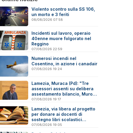
Violento scontro sulla SS 106,
un morto e 3 feriti
08/08/2026 07:58
Incidenti sul lavoro, operaio
40enne muore folgorato nel
Reggino
07/08/2026 22:59
Numerosi incendi nel
Cosentino, in azione i canadair
07/08/2026 19:24
Lamezia, Muraca (Pd): "Tre
assessori assenti su delibera
assestamento bilancio, Murone
in difficoltà"
07/08/2026 19:17
Lamezia, via libera al progetto
per donare ai docenti di
sostegno libri scolastici
destinati al macero
07/08/2026 19:05