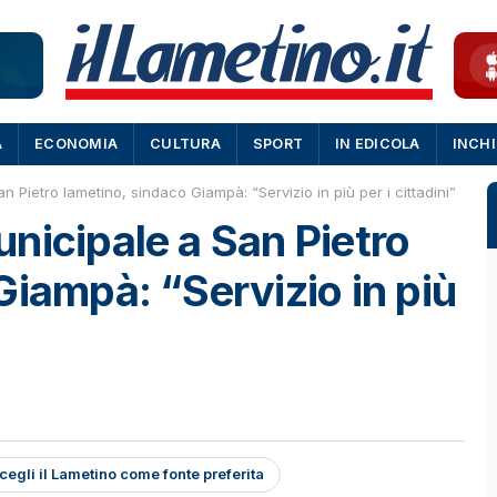
A
ECONOMIA
CULTURA
SPORT
IN EDICOLA
INCH
 Pietro lametino, sindaco Giampà: “Servizio in più per i cittadini”
nicipale a San Pietro
Giampà: “Servizio in più
cegli il Lametino come fonte preferita