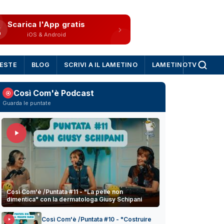
Scarica l'App gratis
iOS & Android
IESTE
BLOG
SCRIVI A IL LAMETINO
LAMETINOTV
Così Com'è Podcast
Guarda le puntate
Così Com'è /Puntata #11 - "La pelle non
dimentica" con la dermatologa Giusy Schipani
Così Com'è /Puntata #10 - "Costruire