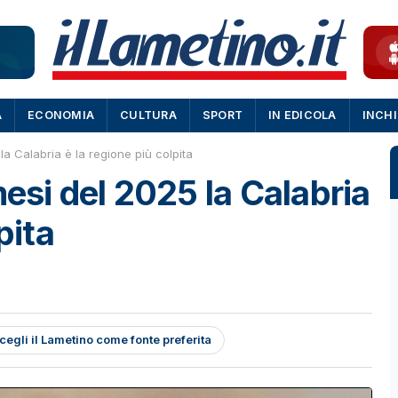
A
ECONOMIA
CULTURA
SPORT
IN EDICOLA
INCH
la Calabria è la regione più colpita
mesi del 2025 la Calabria
pita
cegli il Lametino come fonte preferita