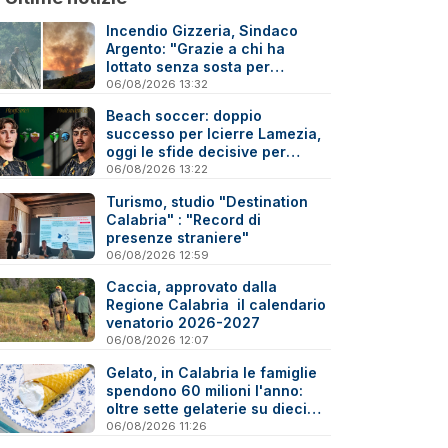
Incendio Gizzeria, Sindaco
Argento: "Grazie a chi ha
lottato senza sosta per
difendere il nostro territorio"
06/08/2026 13:32
Beach soccer: doppio
successo per Icierre Lamezia,
oggi le sfide decisive per
salvezza e scudetto Under 20
06/08/2026 13:22
Turismo, studio "Destination
Calabria" : "Record di
presenze straniere"
06/08/2026 12:59
Caccia, approvato dalla
Regione Calabria il calendario
venatorio 2026-2027
06/08/2026 12:07
Gelato, in Calabria le famiglie
spendono 60 milioni l'anno:
oltre sette gelaterie su dieci
sono artigiane
06/08/2026 11:26