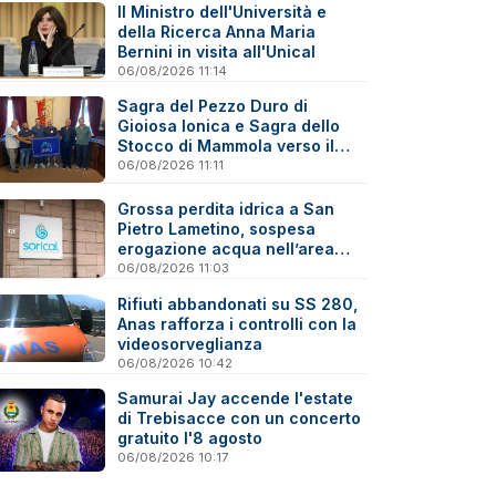
Il Ministro dell'Università e
della Ricerca Anna Maria
Bernini in visita all'Unical
06/08/2026 11:14
Sagra del Pezzo Duro di
Gioiosa Ionica e Sagra dello
Stocco di Mammola verso il
marchio “Sagra di Qualità”
06/08/2026 11:11
Grossa perdita idrica a San
Pietro Lametino, sospesa
erogazione acqua nell’area
industriale
06/08/2026 11:03
Rifiuti abbandonati su SS 280,
Anas rafforza i controlli con la
videosorveglianza
06/08/2026 10:42
Samurai Jay accende l'estate
di Trebisacce con un concerto
gratuito l'8 agosto
06/08/2026 10:17