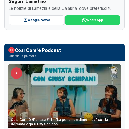
Segui il Lametino
Le notizie di Lamezia e della Calabria, dove preferisci tu.
Google News
WhatsApp
Così Com'è Podcast
Guarda le puntate
Così Com'è /Puntata #11 - "La pelle non dimentica" con la
dermatologa Giusy Schipani