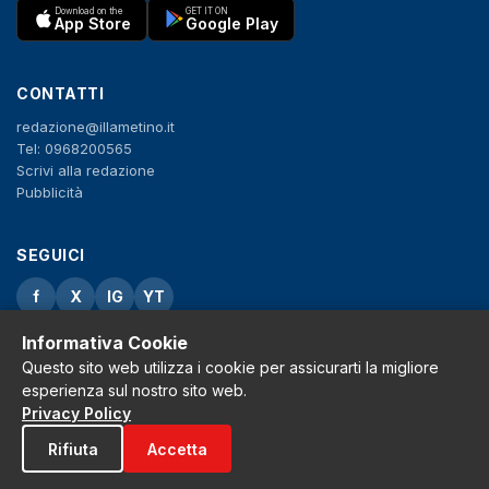
Download on the
GET IT ON
App Store
Google Play
CONTATTI
redazione@illametino.it
Tel: 0968200565
Scrivi alla redazione
Pubblicità
SEGUICI
f
X
IG
YT
Informativa Cookie
Privacy Policy
Cookie Policy
Questo sito web utilizza i cookie per assicurarti la migliore
Note legali
esperienza sul nostro sito web.
La Redazione
Privacy Policy
Rifiuta
Accetta
© 2026 Grh s.r.l. - P.iva 02650550797 - Tutti i diritti sono riservati