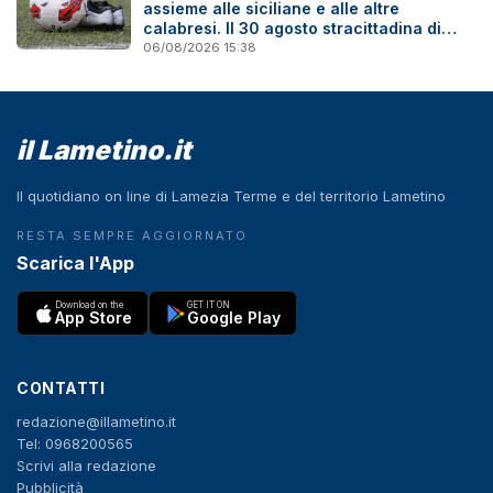
assieme alle siciliane e alle altre
calabresi. Il 30 agosto stracittadina di
Coppa Italia
06/08/2026 15:38
il Lametino.it
Il quotidiano on line di Lamezia Terme e del territorio Lametino
RESTA SEMPRE AGGIORNATO
Scarica l'App
Download on the
GET IT ON
App Store
Google Play
CONTATTI
redazione@illametino.it
Tel: 0968200565
Scrivi alla redazione
Pubblicità