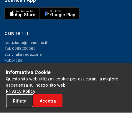
Scarica l'App
Download on the
GET IT ON
App Store
Google Play
CONTATTI
redazione@illametino.it
Tel: 0968200565
Scrivi alla redazione
Pubblicità
Informativa Cookie
SEGUICI
Questo sito web utilizza i cookie per assicurarti la migliore
esperienza sul nostro sito web.
f
X
IG
YT
Privacy Policy
Rifiuta
Accetta
Privacy Policy
Cookie Policy
Note legali
La Redazione