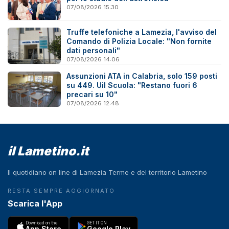
07/08/2026 15:30
Truffe telefoniche a Lamezia, l'avviso del
Comando di Polizia Locale: "Non fornite
dati personali"
07/08/2026 14:06
Assunzioni ATA in Calabria, solo 159 posti
su 449. Uil Scuola: "Restano fuori 6
precari su 10"
07/08/2026 12:48
il Lametino.it
Il quotidiano on line di Lamezia Terme e del territorio Lametino
RESTA SEMPRE AGGIORNATO
Scarica l'App
Download on the
GET IT ON
App Store
Google Play