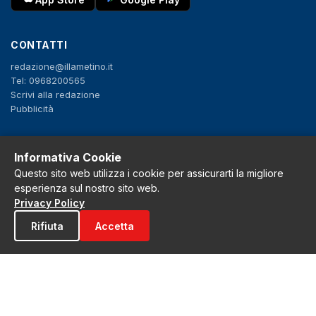
CONTATTI
redazione@illametino.it
Tel: 0968200565
Scrivi alla redazione
Pubblicità
SEGUICI
Informativa Cookie
Questo sito web utilizza i cookie per assicurarti la migliore
f
X
IG
YT
esperienza sul nostro sito web.
Privacy Policy
Privacy Policy
Cookie Policy
Rifiuta
Accetta
Note legali
La Redazione
© 2026 Grh s.r.l. - P.iva 02650550797 - Tutti i diritti sono riservati
Tribunale di Lamezia Terme n.3 del 2011