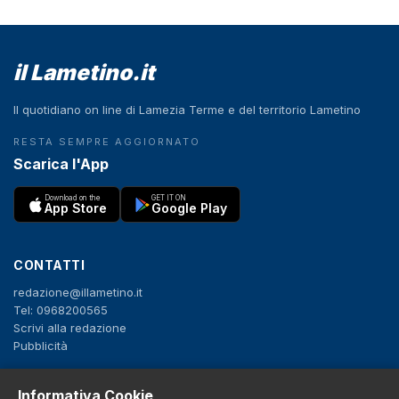
il Lametino.it
Il quotidiano on line di Lamezia Terme e del territorio Lametino
RESTA SEMPRE AGGIORNATO
Scarica l'App
Download on the
GET IT ON
App Store
Google Play
CONTATTI
redazione@illametino.it
Tel: 0968200565
Scrivi alla redazione
Pubblicità
Informativa Cookie
SEGUICI