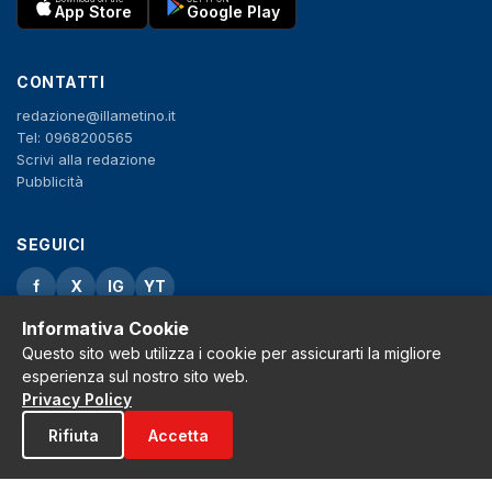
App Store
Google Play
CONTATTI
redazione@illametino.it
Tel: 0968200565
Scrivi alla redazione
Pubblicità
SEGUICI
f
X
IG
YT
Informativa Cookie
Privacy Policy
Questo sito web utilizza i cookie per assicurarti la migliore
Cookie Policy
esperienza sul nostro sito web.
Note legali
Privacy Policy
La Redazione
Rifiuta
Accetta
© 2026 Grh s.r.l. - P.iva 02650550797 - Tutti i diritti sono riservati
Tribunale di Lamezia Terme n.3 del 2011