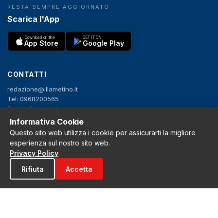
RESTA SEMPRE AGGIORNATO
Scarica l'App
Download on the
GET IT ON
App Store
Google Play
CONTATTI
redazione@illametino.it
Tel: 0968200565
Scrivi alla redazione
Pubblicità
Informativa Cookie
Questo sito web utilizza i cookie per assicurarti la migliore
esperienza sul nostro sito web.
SEGUICI
Privacy Policy
f
X
IG
YT
Rifiuta
Accetta
Privacy Policy
Cookie Policy
Note legali
La Redazione