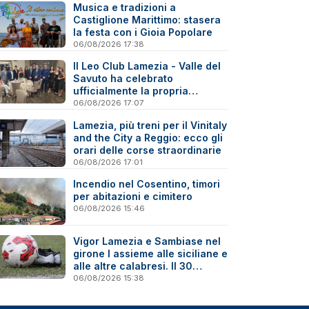
Musica e tradizioni a
Castiglione Marittimo: stasera
la festa con i Gioia Popolare
06/08/2026 17:38
Il Leo Club Lamezia - Valle del
Savuto ha celebrato
ufficialmente la propria
riattivazione
06/08/2026 17:07
Lamezia, più treni per il Vinitaly
and the City a Reggio: ecco gli
orari delle corse straordinarie
06/08/2026 17:01
Incendio nel Cosentino, timori
per abitazioni e cimitero
06/08/2026 15:46
Vigor Lamezia e Sambiase nel
girone I assieme alle siciliane e
alle altre calabresi. Il 30
agosto stracittadina di Coppa
06/08/2026 15:38
Italia