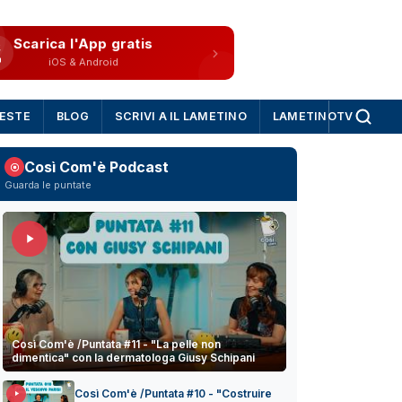
Scarica l'App gratis
iOS & Android
IESTE
BLOG
SCRIVI A IL LAMETINO
LAMETINOTV
Così Com'è Podcast
Guarda le puntate
Così Com'è /Puntata #11 - "La pelle non
dimentica" con la dermatologa Giusy Schipani
Così Com'è /Puntata #10 - "Costruire