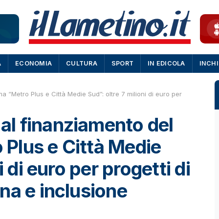
A
ECONOMIA
CULTURA
SPORT
IN EDICOLA
INCH
Metro Plus e Città Medie Sud”: oltre 7 milioni di euro per
l finanziamento del
Plus e Città Medie
i di euro per progetti di
na e inclusione