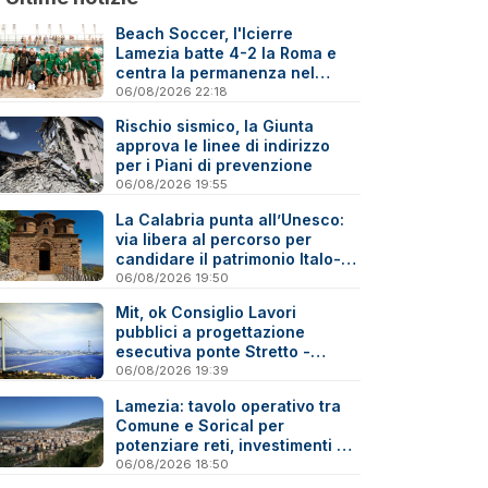
Beach Soccer, l'Icierre
Lamezia batte 4-2 la Roma e
centra la permanenza nel
massimo torneo nazionale
06/08/2026 22:18
Rischio sismico, la Giunta
approva le linee di indirizzo
per i Piani di prevenzione
06/08/2026 19:55
La Calabria punta all’Unesco:
via libera al percorso per
candidare il patrimonio Italo-
Greco medievale
06/08/2026 19:50
Mit, ok Consiglio Lavori
pubblici a progettazione
esecutiva ponte Stretto -
Reazioni
06/08/2026 19:39
Lamezia: tavolo operativo tra
Comune e Sorical per
potenziare reti, investimenti e
manutenzione
06/08/2026 18:50