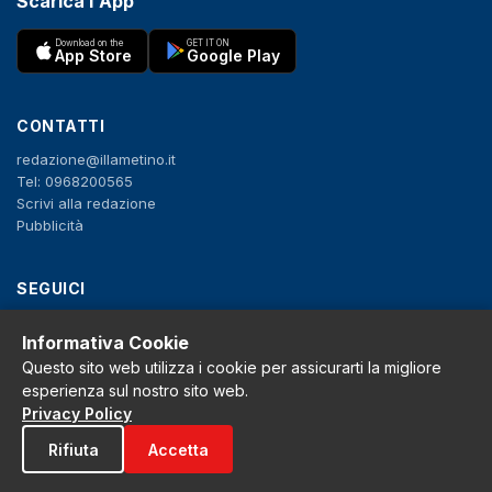
Scarica l'App
Download on the
GET IT ON
App Store
Google Play
CONTATTI
redazione@illametino.it
Tel: 0968200565
Scrivi alla redazione
Pubblicità
SEGUICI
f
X
IG
YT
Informativa Cookie
Questo sito web utilizza i cookie per assicurarti la migliore
Privacy Policy
esperienza sul nostro sito web.
Cookie Policy
Privacy Policy
Note legali
La Redazione
Rifiuta
Accetta