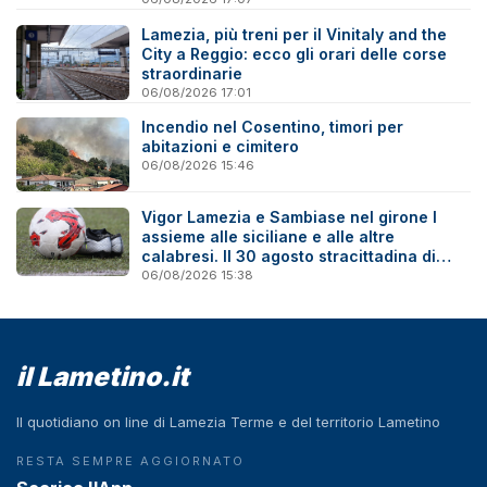
Lamezia, più treni per il Vinitaly and the
City a Reggio: ecco gli orari delle corse
straordinarie
06/08/2026 17:01
Incendio nel Cosentino, timori per
abitazioni e cimitero
06/08/2026 15:46
Vigor Lamezia e Sambiase nel girone I
assieme alle siciliane e alle altre
calabresi. Il 30 agosto stracittadina di
Coppa Italia
06/08/2026 15:38
il Lametino.it
Il quotidiano on line di Lamezia Terme e del territorio Lametino
RESTA SEMPRE AGGIORNATO