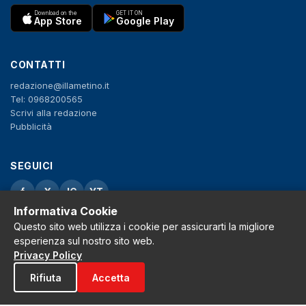
Download on the
GET IT ON
App Store
Google Play
CONTATTI
redazione@illametino.it
Tel: 0968200565
Scrivi alla redazione
Pubblicità
SEGUICI
f
X
IG
YT
Informativa Cookie
Privacy Policy
Questo sito web utilizza i cookie per assicurarti la migliore
Cookie Policy
esperienza sul nostro sito web.
Note legali
Privacy Policy
La Redazione
Rifiuta
Accetta
© 2026 Grh s.r.l. - P.iva 02650550797 - Tutti i diritti sono riservati