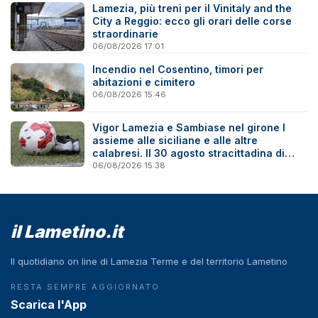
Lamezia, più treni per il Vinitaly and the
City a Reggio: ecco gli orari delle corse
straordinarie
06/08/2026 17:01
Incendio nel Cosentino, timori per
abitazioni e cimitero
06/08/2026 15:46
Vigor Lamezia e Sambiase nel girone I
assieme alle siciliane e alle altre
calabresi. Il 30 agosto stracittadina di
Coppa Italia
06/08/2026 15:38
il Lametino.it
Il quotidiano on line di Lamezia Terme e del territorio Lametino
RESTA SEMPRE AGGIORNATO
Scarica l'App