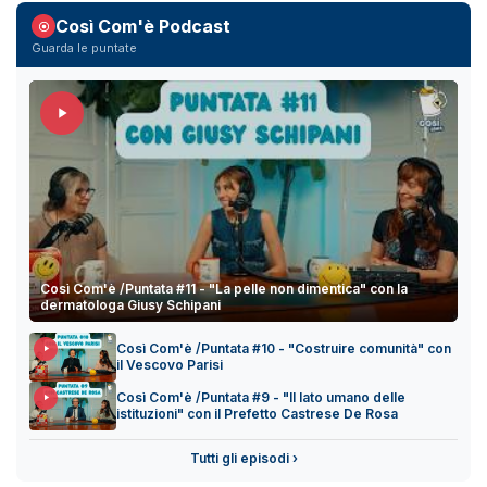
Così Com'è Podcast
Guarda le puntate
Così Com'è /Puntata #11 - "La pelle non dimentica" con la
dermatologa Giusy Schipani
Così Com'è /Puntata #10 - "Costruire comunità" con
il Vescovo Parisi
Così Com'è /Puntata #9 - "Il lato umano delle
istituzioni" con il Prefetto Castrese De Rosa
Tutti gli episodi ›