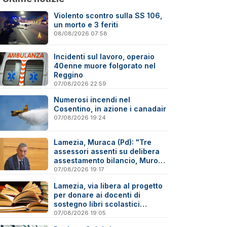
Violento scontro sulla SS 106,
un morto e 3 feriti
08/08/2026 07:58
Incidenti sul lavoro, operaio
40enne muore folgorato nel
Reggino
07/08/2026 22:59
Numerosi incendi nel
Cosentino, in azione i canadair
07/08/2026 19:24
Lamezia, Muraca (Pd): "Tre
assessori assenti su delibera
assestamento bilancio, Murone
in difficoltà"
07/08/2026 19:17
Lamezia, via libera al progetto
per donare ai docenti di
sostegno libri scolastici
destinati al macero
07/08/2026 19:05