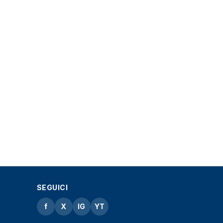
SEGUICI
f
X
IG
YT