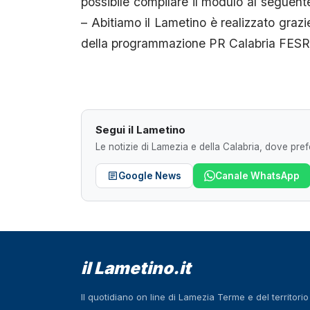
possibile compilare il modulo al seguente 
– Abitiamo il Lametino è realizzato grazi
della programmazione PR Calabria FES
Segui il Lametino
Le notizie di Lamezia e della Calabria, dove prefe
Google News
Canale WhatsApp
il Lametino.it
Il quotidiano on line di Lamezia Terme e del territori