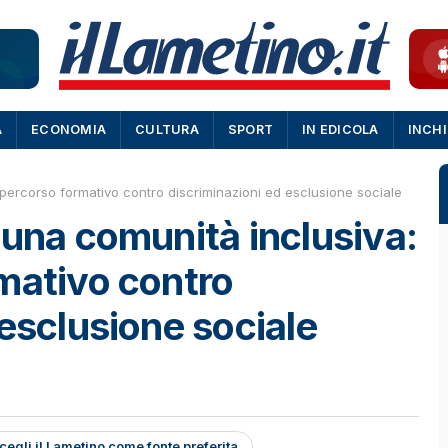
A
ECONOMIA
CULTURA
SPORT
IN EDICOLA
INCH
 percorso formativo contro discriminazioni ed esclusione sociale
 una comunità inclusiva:
mativo contro
 esclusione sociale
cegli il Lametino come fonte preferita