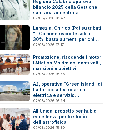
Regione Calabria approva
bilancio 2025 della Gestione
sanitaria accentrata
07/08/2026 18:47
Lamezia, Chirico (Pd) su tributi:
"Il Comune riscuote solo il
30%, basta aumenti per chi
paga"
07/08/2026 17:17
Promozione, riaccende i motori
l'Atletico Maida: delineati volti,
mansioni e obiettivi
07/08/2026 16:55
A2, operativa "Green Island" di
Lattarico: attivi ricarica
elettrica e servizio
sperimentale di soccorso
07/08/2026 16:34
sanitario
All'Unical progetto per hub di
eccellenza per lo studio
dell'astrofisica
07/08/2026 15:30