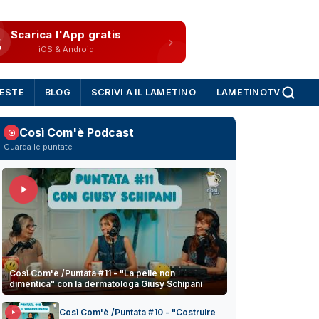
Scarica l'App gratis
iOS & Android
IESTE
BLOG
SCRIVI A IL LAMETINO
LAMETINOTV
Così Com'è Podcast
Guarda le puntate
Così Com'è /Puntata #11 - "La pelle non
dimentica" con la dermatologa Giusy Schipani
Così Com'è /Puntata #10 - "Costruire