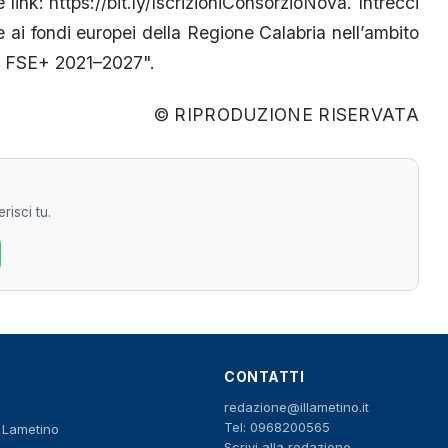
link: https://bit.ly/IscrizioniConsorzioNova. Intrecci
e ai fondi europei della Regione Calabria nell’ambito
R FSE+ 2021–2027".
© RIPRODUZIONE RISERVATA
risci tu.
CONTATTI
redazione@illametino.it
Tel: 0968200565
o Lametino
Scrivi alla redazione