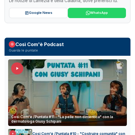
Le notizie di Lamezia e della Calabria, dove preferisci tu.
Google News
WhatsApp
Così Com'è Podcast
Guarda le puntate
Così Com'è /Puntata #11 - "La pelle non dimentica" con la
dermatologa Giusy Schipani
Così Com'è /Puntata #10 - "Costruire comunità" con