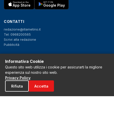
Download on the
GET IT ON
App Store
Google Play
CONTATTI
redazione@illametino.it
Tel: 0968200565
Scrivi alla redazione
Pubblicità
SEGUICI
Informativa Cookie
Questo sito web utilizza i cookie per assicurarti la migliore
f
X
IG
YT
esperienza sul nostro sito web.
Privacy Policy
Privacy Policy
Cookie Policy
Rifiuta
Accetta
Note legali
La Redazione
© 2026 Grh s.r.l. - P.iva 02650550797 - Tutti i diritti sono riservati