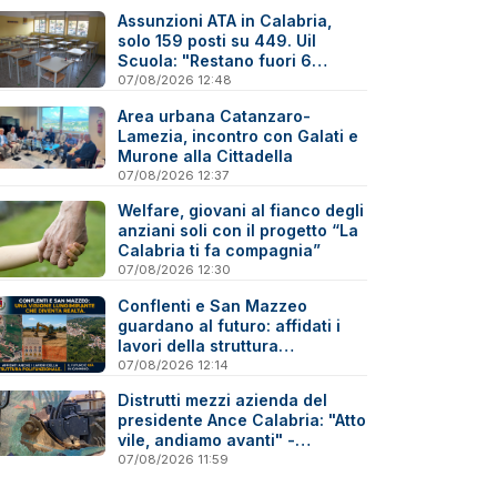
Assunzioni ATA in Calabria,
solo 159 posti su 449. Uil
Scuola: "Restano fuori 6
precari su 10"
07/08/2026 12:48
Area urbana Catanzaro-
Lamezia, incontro con Galati e
Murone alla Cittadella
07/08/2026 12:37
Welfare, giovani al fianco degli
anziani soli con il progetto “La
Calabria ti fa compagnia”
07/08/2026 12:30
Conflenti e San Mazzeo
guardano al futuro: affidati i
lavori della struttura
polifunzionale
07/08/2026 12:14
Distrutti mezzi azienda del
presidente Ance Calabria: "Atto
vile, andiamo avanti" -
Reazioni
07/08/2026 11:59