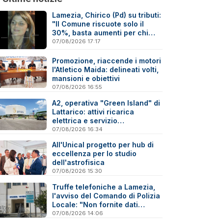
Lamezia, Chirico (Pd) su tributi:
"Il Comune riscuote solo il
30%, basta aumenti per chi
paga"
07/08/2026 17:17
Promozione, riaccende i motori
l'Atletico Maida: delineati volti,
mansioni e obiettivi
07/08/2026 16:55
A2, operativa "Green Island" di
Lattarico: attivi ricarica
elettrica e servizio
sperimentale di soccorso
07/08/2026 16:34
sanitario
All'Unical progetto per hub di
eccellenza per lo studio
dell'astrofisica
07/08/2026 15:30
Truffe telefoniche a Lamezia,
l'avviso del Comando di Polizia
Locale: "Non fornite dati
personali"
07/08/2026 14:06