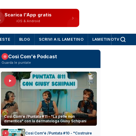
Scarica l'App gratis
iOS & Android
IESTE
BLOG
SCRIVI A IL LAMETINO
LAMETINOTV
Così Com'è Podcast
Guarda le puntate
Così Com'è /Puntata #11 - "La pelle non
dimentica" con la dermatologa Giusy Schipani
Così Com'è /Puntata #10 - "Costruire