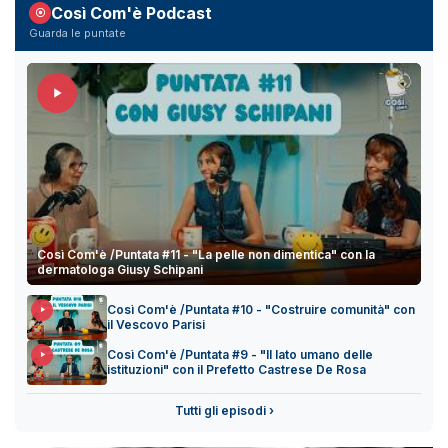
Così Com'è Podcast
Guarda le puntate
Così Com'è /Puntata #11 - "La pelle non dimentica" con la
dermatologa Giusy Schipani
Così Com'è /Puntata #10 - "Costruire comunità" con
il Vescovo Parisi
Così Com'è /Puntata #9 - "Il lato umano delle
istituzioni" con il Prefetto Castrese De Rosa
Tutti gli episodi ›