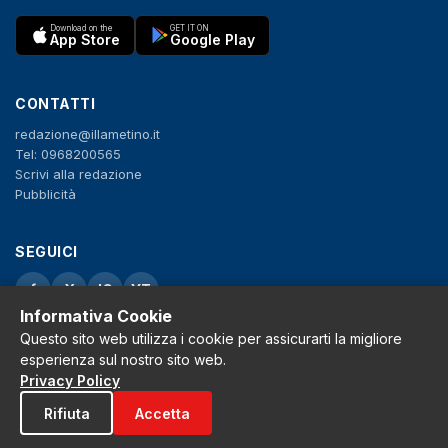
Download on the
GET IT ON
App Store
Google Play
CONTATTI
redazione@illametino.it
Tel: 0968200565
Scrivi alla redazione
Pubblicità
SEGUICI
f
X
IG
YT
Informativa Cookie
Privacy Policy
Questo sito web utilizza i cookie per assicurarti la migliore
Cookie Policy
esperienza sul nostro sito web.
Note legali
Privacy Policy
La Redazione
Rifiuta
Accetta