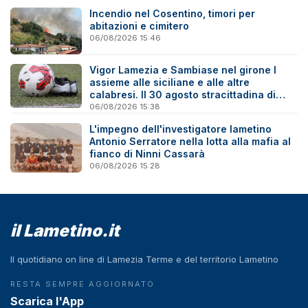
Incendio nel Cosentino, timori per
abitazioni e cimitero
06/08/2026 15:46
Vigor Lamezia e Sambiase nel girone I
assieme alle siciliane e alle altre
calabresi. Il 30 agosto stracittadina di
Coppa Italia
06/08/2026 15:38
L'impegno dell'investigatore lametino
Antonio Serratore nella lotta alla mafia al
fianco di Ninni Cassarà
06/08/2026 15:28
il Lametino.it
Il quotidiano on line di Lamezia Terme e del territorio Lametino
RESTA SEMPRE AGGIORNATO
Scarica l'App