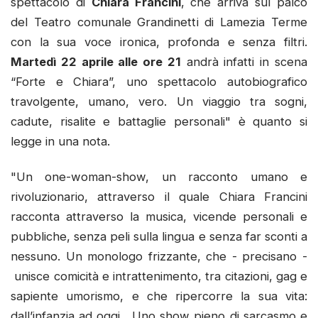
spettacolo di
Chiara Francini
, che arriva sul palco
del Teatro comunale Grandinetti di Lamezia Terme
con la sua voce ironica, profonda e senza filtri.
Martedì 22 aprile alle ore 21
andrà infatti in scena
“Forte e Chiara”, uno spettacolo autobiografico
travolgente, umano, vero. Un viaggio tra sogni,
cadute, risalite e battaglie personali" è quanto si
legge in una nota.
"Un one-woman-show, un racconto umano e
rivoluzionario, attraverso il quale Chiara Francini
racconta attraverso la musica, vicende personali e
pubbliche, senza peli sulla lingua e senza far sconti a
nessuno. Un monologo frizzante, che - precisano -
unisce comicità e intrattenimento, tra citazioni, gag e
sapiente umorismo, e che ripercorre la sua vita:
dall’infanzia ad oggi. Uno show pieno di sarcasmo e