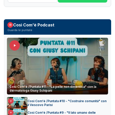
Così Com'è Podcast
Guarda le puntate
Così Com'è /Puntata #11 - "La pelle non dimentica" con la
dermatologa Giusy Schipani
Così Com'è /Puntata #10 - "Costruire comunità" con
il Vescovo Parisi
Così Com'è /Puntata #9 - "Il lato umano delle