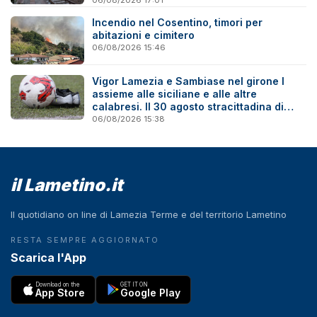
Incendio nel Cosentino, timori per
abitazioni e cimitero
06/08/2026 15:46
Vigor Lamezia e Sambiase nel girone I
assieme alle siciliane e alle altre
calabresi. Il 30 agosto stracittadina di
Coppa Italia
06/08/2026 15:38
il Lametino.it
Il quotidiano on line di Lamezia Terme e del territorio Lametino
RESTA SEMPRE AGGIORNATO
Scarica l'App
Download on the
GET IT ON
App Store
Google Play