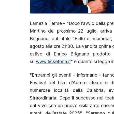
Lamezia Terme - "Dopo l’avvio della pre
Martino del prossimo 22 luglio, arriv
Brignano, dal titolo “Bello di mamma”,
agosto alle ore 21:30. La vendita online d
estivo di Enrico Brignano prodotto
su
www.ticketone.it
" è quanto si legge i
"Entrambi gli eventi - informano - fann
Festival del Live d’Autore ideato e 
numerose località della Calabria, ev
Straordinaria. Dopo il successo nei teat
dal vivo con un nuovo esilarante one 
eventi dell’estate 2025". "Saranno qu