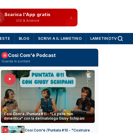
Scarica l'App gratis
iOS & Android
IESTE
BLOG
SCRIVI A IL LAMETINO
LAMETINOTV
Così Com'è Podcast
Guarda le puntate
Così Com'è /Puntata #11 - "La pelle non
dimentica" con la dermatologa Giusy Schipani
Così Com'è /Puntata #10 - "Costruire