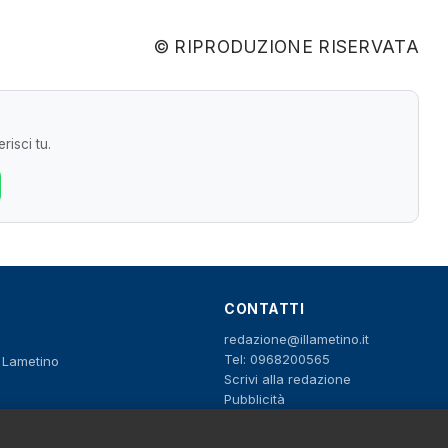
© RIPRODUZIONE RISERVATA
risci tu.
CONTATTI
redazione@illametino.it
Tel: 0968200565
o Lametino
Scrivi alla redazione
Pubblicità