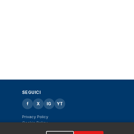
SEGUICI
f
X
IG
YT
Privacy Policy
Cookie Policy
Note legali