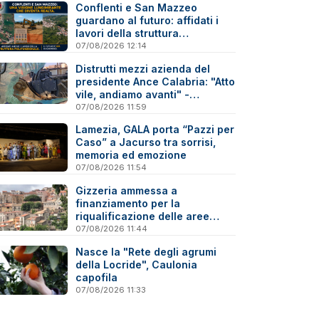
Conflenti e San Mazzeo
guardano al futuro: affidati i
lavori della struttura
polifunzionale
07/08/2026 12:14
Distrutti mezzi azienda del
presidente Ance Calabria: "Atto
vile, andiamo avanti" -
Reazioni
07/08/2026 11:59
Lamezia, GALA porta “Pazzi per
Caso” a Jacurso tra sorrisi,
memoria ed emozione
07/08/2026 11:54
Gizzeria ammessa a
finanziamento per la
riqualificazione delle aree
degradate
07/08/2026 11:44
Nasce la "Rete degli agrumi
della Locride", Caulonia
capofila
07/08/2026 11:33