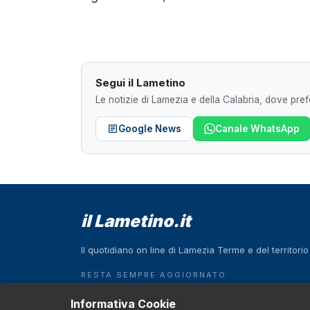
Segui il Lametino
Le notizie di Lamezia e della Calabria, dove prefe
Google News
Canale WhatsApp
il Lametino.it
Il quotidiano on line di Lamezia Terme e del territori
RESTA SEMPRE AGGIORNATO
Scarica l'App
Informativa Cookie