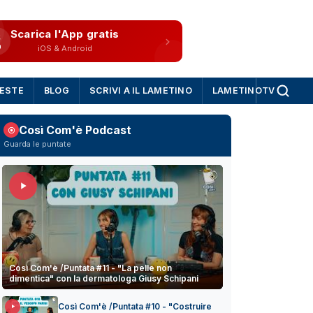
Scarica l'App gratis
iOS & Android
IESTE
BLOG
SCRIVI A IL LAMETINO
LAMETINOTV
Così Com'è Podcast
Guarda le puntate
Così Com'è /Puntata #11 - "La pelle non
dimentica" con la dermatologa Giusy Schipani
Così Com'è /Puntata #10 - "Costruire