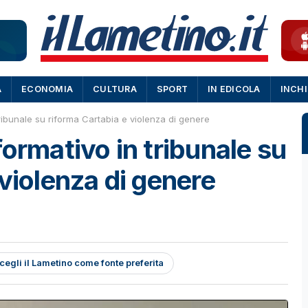
A
ECONOMIA
CULTURA
SPORT
IN EDICOLA
INCH
ribunale su riforma Cartabia e violenza di genere
ormativo in tribunale su
violenza di genere
cegli il Lametino come fonte preferita