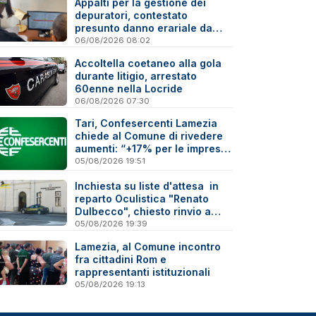
Appalti per la gestione dei
depuratori, contestato
presunto danno erariale da
600mila euro
06/08/2026 08:02
Accoltella coetaneo alla gola
durante litigio, arrestato
60enne nella Locride
06/08/2026 07:30
Tari, Confesercenti Lamezia
chiede al Comune di rivedere
aumenti: “+17% per le imprese
è troppo”
05/08/2026 19:51
Inchiesta su liste d'attesa in
reparto Oculistica "Renato
Dulbecco", chiesto rinvio a
giudizio per 10 indagati
05/08/2026 19:39
Lamezia, al Comune incontro
fra cittadini Rom e
rappresentanti istituzionali
05/08/2026 19:13