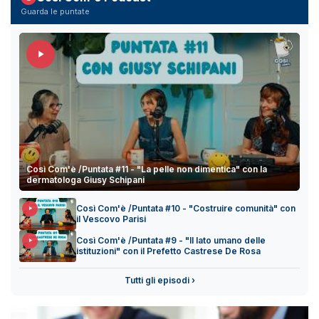
Guarda le puntate
Così Com'è /Puntata #11 - "La pelle non dimentica" con la
dermatologa Giusy Schipani
Così Com'è /Puntata #10 - "Costruire comunità" con
il Vescovo Parisi
Così Com'è /Puntata #9 - "Il lato umano delle
istituzioni" con il Prefetto Castrese De Rosa
Tutti gli episodi ›