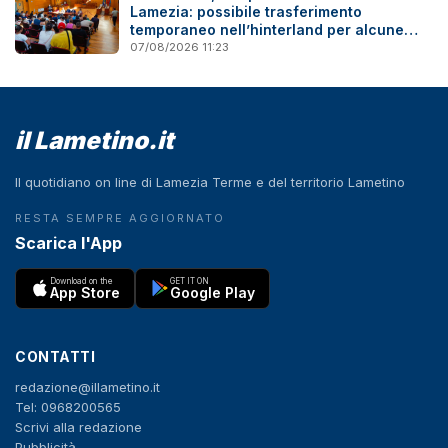
Lamezia: possibile trasferimento
temporaneo nell’hinterland per alcune
famiglie
07/08/2026 11:23
il Lametino.it
Il quotidiano on line di Lamezia Terme e del territorio Lametino
RESTA SEMPRE AGGIORNATO
Scarica l'App
Download on the
GET IT ON
App Store
Google Play
CONTATTI
redazione@illametino.it
Tel: 0968200565
Scrivi alla redazione
Pubblicità