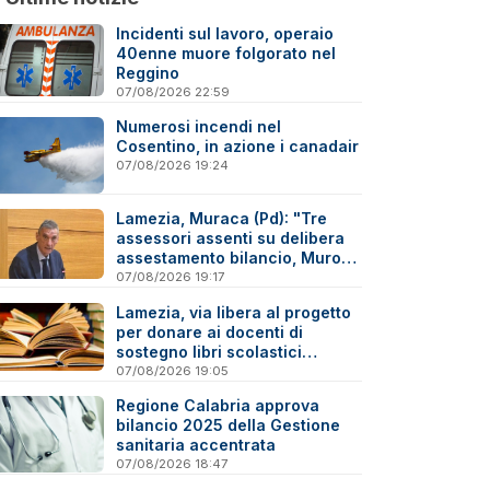
Incidenti sul lavoro, operaio
40enne muore folgorato nel
Reggino
07/08/2026 22:59
Numerosi incendi nel
Cosentino, in azione i canadair
07/08/2026 19:24
Lamezia, Muraca (Pd): "Tre
assessori assenti su delibera
assestamento bilancio, Murone
in difficoltà"
07/08/2026 19:17
Lamezia, via libera al progetto
per donare ai docenti di
sostegno libri scolastici
destinati al macero
07/08/2026 19:05
Regione Calabria approva
bilancio 2025 della Gestione
sanitaria accentrata
07/08/2026 18:47