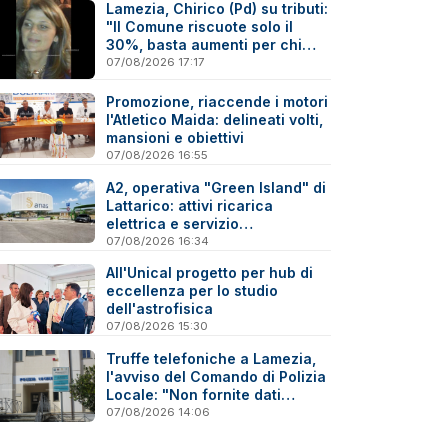
Lamezia, Chirico (Pd) su tributi:
"Il Comune riscuote solo il
30%, basta aumenti per chi
paga"
07/08/2026 17:17
Promozione, riaccende i motori
l'Atletico Maida: delineati volti,
mansioni e obiettivi
07/08/2026 16:55
A2, operativa "Green Island" di
Lattarico: attivi ricarica
elettrica e servizio
sperimentale di soccorso
07/08/2026 16:34
sanitario
All'Unical progetto per hub di
eccellenza per lo studio
dell'astrofisica
07/08/2026 15:30
Truffe telefoniche a Lamezia,
l'avviso del Comando di Polizia
Locale: "Non fornite dati
personali"
07/08/2026 14:06