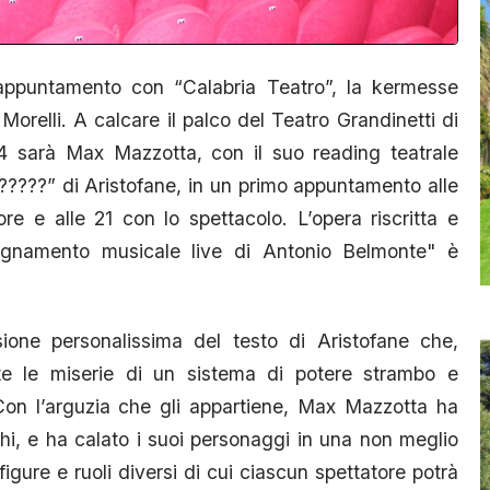
ppuntamento con “Calabria Teatro”, la kermesse
Morelli. A calcare il palco del Teatro Grandinetti di
 sarà Max Mazzotta, con il suo reading teatrale
????” di Aristofane, in un primo appuntamento alle
ore e alle 21 con lo spettacolo. L’opera riscritta e
mpagnamento musicale live di Antonio Belmonte" è
sione personalissima del testo di Aristofane che,
ste le miserie di un sistema di potere strambo e
Con l’arguzia che gli appartiene, Max Mazzotta ha
ghi, e ha calato i suoi personaggi in una non meglio
figure e ruoli diversi di cui ciascun spettatore potrà