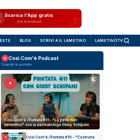
Scarica l'App gratis
iOS & Android
IESTE
BLOG
SCRIVI A IL LAMETINO
LAMETINOTV
Così Com'è Podcast
Guarda le puntate
Così Com'è /Puntata #11 - "La pelle non
dimentica" con la dermatologa Giusy Schipani
Così Com'è /Puntata #10 - "Costruire