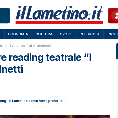
A
ECONOMIA
CULTURA
SPORT
IN EDICOLA
INCH
rale “I Cavalieri” al Grandinetti
e reading teatrale “I
inetti
cegli il Lametino come fonte preferita