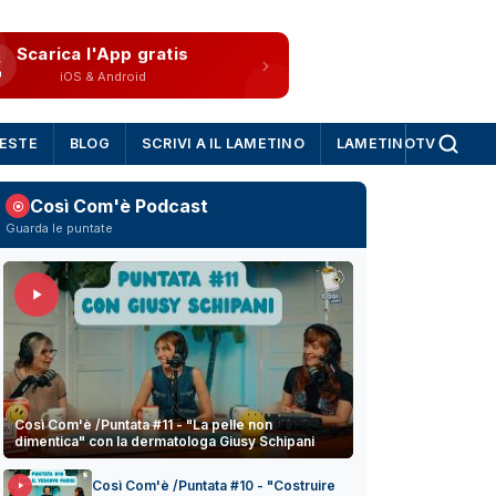
Scarica l'App gratis
iOS & Android
IESTE
BLOG
SCRIVI A IL LAMETINO
LAMETINOTV
Così Com'è Podcast
Guarda le puntate
Così Com'è /Puntata #11 - "La pelle non
dimentica" con la dermatologa Giusy Schipani
Così Com'è /Puntata #10 - "Costruire