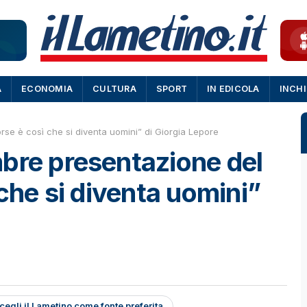
A
ECONOMIA
CULTURA
SPORT
IN EDICOLA
INCH
rse è così che si diventa uomini” di Giorgia Lepore
bre presentazione del
 che si diventa uomini”
cegli il Lametino come fonte preferita