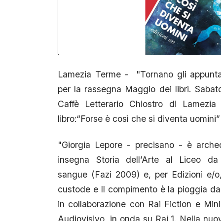
Lamezia Terme - "Tornano gli appuntame
per la rassegna Maggio dei libri. Sabat
Caffè Letterario Chiostro di Lamezia
libro:“Forse è così che si diventa uomini”
"Giorgia Lepore - precisano - è archeo
insegna Storia dell’Arte al Liceo da
sangue (Fazi 2009) e, per Edizioni e/o,
custode e Il compimento è la pioggia dai 
in collaborazione con Rai Fiction e Min
Audiovisivo, in onda su Rai 1. Nella nuov