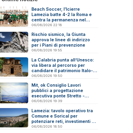
Beach Soccer, l'Icierre
Lamezia batte 4-2 la Roma e
centra la permanenza nel
massimo torneo nazionale
06/08/2026 22:18
Rischio sismico, la Giunta
approva le linee di indirizzo
per i Piani di prevenzione
06/08/2026 19:55
La Calabria punta all’Unesco:
via libera al percorso per
candidare il patrimonio Italo-
Greco medievale
06/08/2026 19:50
Mit, ok Consiglio Lavori
pubblici a progettazione
esecutiva ponte Stretto -
Reazioni
06/08/2026 19:39
Lamezia: tavolo operativo tra
Comune e Sorical per
potenziare reti, investimenti e
manutenzione
06/08/2026 18:50