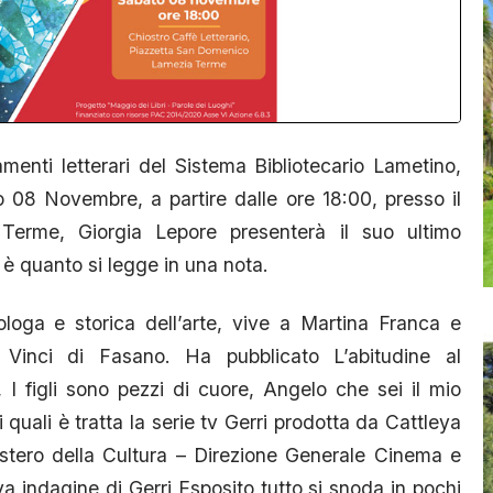
nti letterari del Sistema Bibliotecario Lametino,
o 08 Novembre, a partire dalle ore 18:00, presso il
 Terme, Giorgia Lepore presenterà il suo ultimo
 è quanto si legge in una nota.
loga e storica dell’arte, vive a Martina Franca e
 Vinci di Fasano. Ha pubblicato L’abitudine al
 I figli sono pezzi di cuore, Angelo che sei il mio
quali è tratta la serie tv Gerri prodotta da Cattleya
istero della Cultura – Direzione Generale Cinema e
a indagine di Gerri Esposito tutto si snoda in pochi