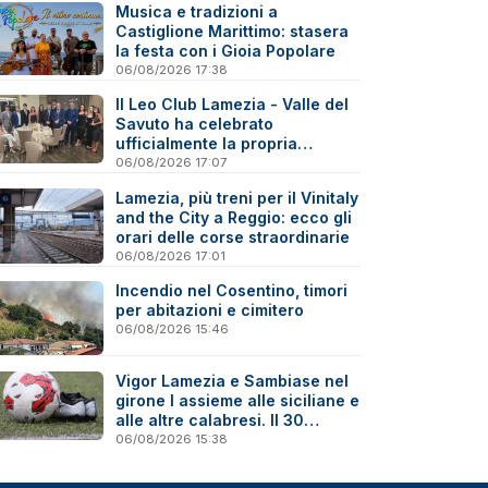
Musica e tradizioni a
Castiglione Marittimo: stasera
la festa con i Gioia Popolare
06/08/2026 17:38
Il Leo Club Lamezia - Valle del
Savuto ha celebrato
ufficialmente la propria
riattivazione
06/08/2026 17:07
Lamezia, più treni per il Vinitaly
and the City a Reggio: ecco gli
orari delle corse straordinarie
06/08/2026 17:01
Incendio nel Cosentino, timori
per abitazioni e cimitero
06/08/2026 15:46
Vigor Lamezia e Sambiase nel
girone I assieme alle siciliane e
alle altre calabresi. Il 30
agosto stracittadina di Coppa
06/08/2026 15:38
Italia