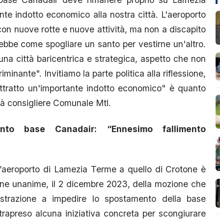
te indotto economico alla nostra città. L'aeroporto
con nuove rotte e nuove attività, ma non a discapito
ebbe come spogliare un santo per vestirne un'altro.
na città baricentrica e strategica, aspetto che non
inante". Invitiamo la parte politica alla riflessione,
ottratto un'importante indotto economico" è quanto
ià consigliere Comunale Mtl.
ento base Canadair: “Ennesimo fallimento
ll’aeroporto di Lamezia Terme a quello di Crotone è
ione unanime, il 2 dicembre 2023, della mozione che
strazione a impedire lo spostamento della base
rapreso alcuna iniziativa concreta per scongiurare