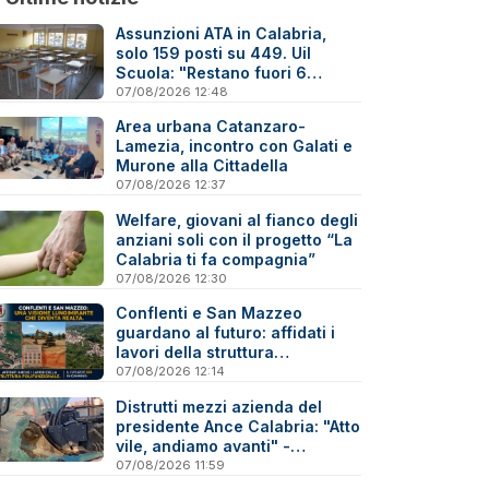
Assunzioni ATA in Calabria,
solo 159 posti su 449. Uil
Scuola: "Restano fuori 6
precari su 10"
07/08/2026 12:48
Area urbana Catanzaro-
Lamezia, incontro con Galati e
Murone alla Cittadella
07/08/2026 12:37
Welfare, giovani al fianco degli
anziani soli con il progetto “La
Calabria ti fa compagnia”
07/08/2026 12:30
Conflenti e San Mazzeo
guardano al futuro: affidati i
lavori della struttura
polifunzionale
07/08/2026 12:14
Distrutti mezzi azienda del
presidente Ance Calabria: "Atto
vile, andiamo avanti" -
Reazioni
07/08/2026 11:59