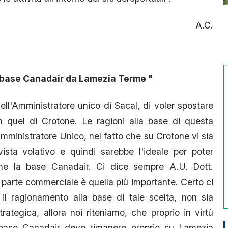
A.C.
a base Canadair da Lamezia Terme "
ll'Amministratore unico di Sacal, di voler spostare
quel di Crotone. Le ragioni alla base di questa
mministratore Unico, nel fatto che su Crotone vi sia
vista volativo e quindi sarebbe l'ideale per poter
ome la base Canadair. Ci dice sempre A.U. Dott.
la parte commerciale è quella più importante. Certo ci
il ragionamento alla base di tale scelta, non sia
rategica, allora noi riteniamo, che proprio in virtù
a base Canadair deve rimanere proprio su Lamezia