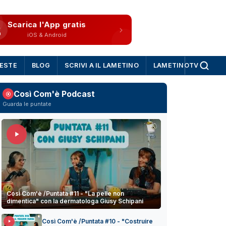
Scarica l'App gratis
iOS & Android
IESTE
BLOG
SCRIVI A IL LAMETINO
LAMETINOTV
Così Com'è Podcast
Guarda le puntate
Così Com'è /Puntata #11 - "La pelle non
dimentica" con la dermatologa Giusy Schipani
Così Com'è /Puntata #10 - "Costruire