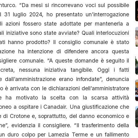
turco. “Da mesi si rincorrevano voci sul possibile
il 31 luglio 2024, ho presentato un’interrogazione
li azioni fossero state adottate per mantenerla a
iniziative sono state avviate? Quali interlocuzioni
tati hanno prodotto? Il consiglio comunale è stato
razione ha intenzione di difendere ancora questa
consigliere comunale. “A queste domande è seguito il
creta, nessuna iniziativa tangibile. Oggi i fatti
te dall’amministrazione erano infondate”, denuncia
to è arrivata con le dichiarazioni dell’amministratore
e ha motivato la scelta con la scarsa attività
doneo a ospitare i Canadair. Una giustificazione che
che di Crotone e, soprattutto, del danno economico e
, evidenzia il consigliere. “Il trasferimento della
un duro colpo per Lamezia Terme e un fallimento