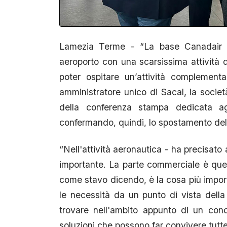
Lamezia Terme - “La base Canadair
aeroporto con una scarsissima attività d
poter ospitare un’attività complemen
amministratore unico di Sacal, la societ
della conferenza stampa dedicata agl
confermando, quindi, lo spostamento de
“Nell'attività aeronautica - ha precisato
importante. La parte commerciale è quel
come stavo dicendo, è la cosa più impo
le necessità da un punto di vista della
trovare nell'ambito appunto di un conce
soluzioni che possono far convivere tutte le