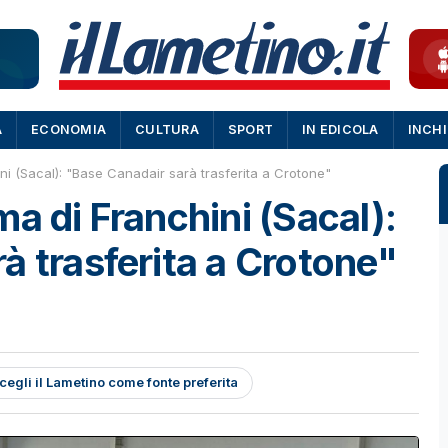
A
ECONOMIA
CULTURA
SPORT
IN EDICOLA
INCH
ni (Sacal): "Base Canadair sarà trasferita a Crotone"
a di Franchini (Sacal):
à trasferita a Crotone"
cegli il Lametino come fonte preferita