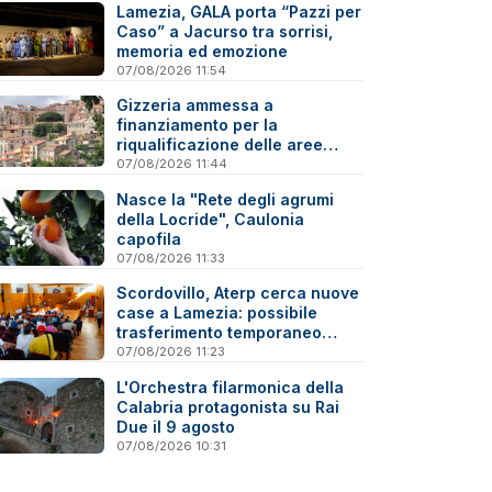
Lamezia, GALA porta “Pazzi per
Caso” a Jacurso tra sorrisi,
memoria ed emozione
07/08/2026 11:54
Gizzeria ammessa a
finanziamento per la
riqualificazione delle aree
degradate
07/08/2026 11:44
Nasce la "Rete degli agrumi
della Locride", Caulonia
capofila
07/08/2026 11:33
Scordovillo, Aterp cerca nuove
case a Lamezia: possibile
trasferimento temporaneo
nell’hinterland per alcune
07/08/2026 11:23
famiglie
L'Orchestra filarmonica della
Calabria protagonista su Rai
Due il 9 agosto
07/08/2026 10:31