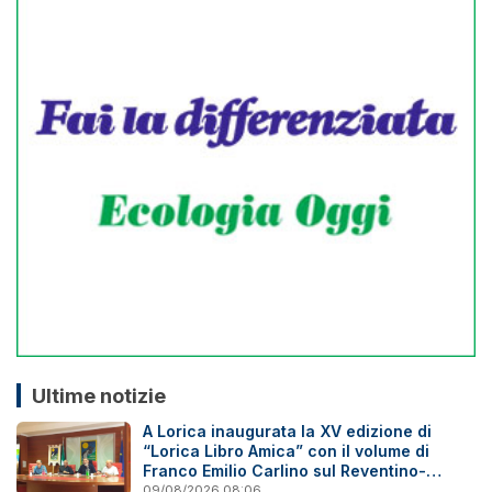
Ultime notizie
A Lorica inaugurata la XV edizione di
“Lorica Libro Amica” con il volume di
Franco Emilio Carlino sul Reventino-
Savuto
09/08/2026 08:06