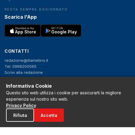
RESTA SEMPRE AGGIORNATO
Scarica l'App
Download on the
GET IT ON
App Store
Google Play
CONTATTI
redazione@illametino.it
Tel: 0968200565
Scrivi alla redazione
Pubblicità
Informativa Cookie
Questo sito web utilizza i cookie per assicurarti la migliore
SEGUICI
esperienza sul nostro sito web.
Privacy Policy
f
X
IG
YT
Rifiuta
Accetta
Privacy Policy
Cookie Policy
Note legali