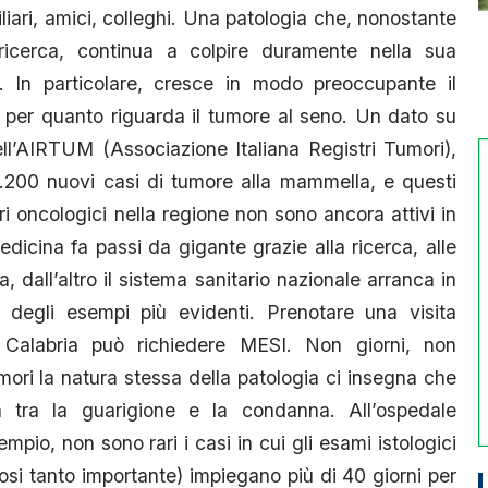
iliari, amici, colleghi. Una patologia che, nonostante
ricerca, continua a colpire duramente nella sua
o. In particolare, cresce in modo preoccupante il
o per quanto riguarda il tumore al seno. Un dato su
dell’AIRTUM (Associazione Italiana Registri Tumori),
1.200 nuovi casi di tumore alla mammella, e questi
ri oncologici nella regione non sono ancora attivi in
dicina fa passi da gigante grazie alla ricerca, alle
, dall’altro il sistema sanitario nazionale arranca in
 degli esempi più evidenti. Prenotare una visita
Calabria può richiedere MESI. Non giorni, non
mori la natura stessa della patologia ci insegna che
a tra la guarigione e la condanna. All’ospedale
pio, non sono rari i casi in cui gli esami istologici
si tanto importante) impiegano più di 40 giorni per