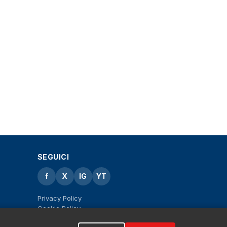
SEGUICI
f
X
IG
YT
Privacy Policy
Cookie Policy
Note legali