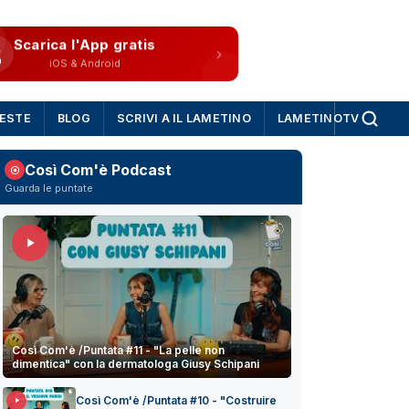
Scarica l'App gratis
iOS & Android
IESTE
BLOG
SCRIVI A IL LAMETINO
LAMETINOTV
Così Com'è Podcast
Guarda le puntate
Così Com'è /Puntata #11 - "La pelle non
dimentica" con la dermatologa Giusy Schipani
Così Com'è /Puntata #10 - "Costruire