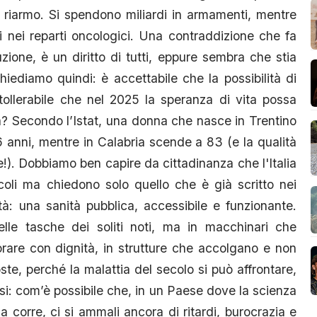
 di riarmo. Si spendono miliardi in armamenti, mentre
 nei reparti oncologici. Una contraddizione che fa
tuzione, è un diritto di tutti, eppure sembra che stia
hiediamo quindi: è accettabile che la possibilità di
tollerabile che nel 2025 la speranza di vita possa
ia? Secondo l’Istat, una donna che nasce in Trentino
 anni, mentre in Calabria scende a 83 (e la qualità
e!). Dobbiamo ben capire da cittadinanza che l'Italia
coli ma chiedono solo quello che è già scritto nei
tà: una sanità pubblica, accessibile e funzionante.
lle tasche dei soliti noti, ma in macchinari che
rare con dignità, in strutture che accolgano e non
te, perché la malattia del secolo si può affrontare,
si: com’è possibile che, in un Paese dove la scienza
 corre, ci si ammali ancora di ritardi, burocrazia e