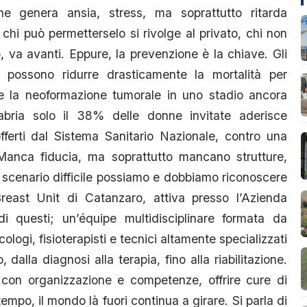
e genera ansia, stress, ma soprattutto ritarda
chi può permetterselo si rivolge al privato, chi non
o, va avanti. Eppure, la prevenzione è la chiave. Gli
possono ridurre drasticamente la mortalità per
e la neoformazione tumorale in uno stadio ancora
bria solo il 38% delle donne invitate aderisce
ferti dal Sistema Sanitario Nazionale, contro una
anca fiducia, ma soprattutto mancano strutture,
 scenario difficile possiamo e dobbiamo riconoscere
east Unit di Catanzaro, attiva presso l’Azienda
i questi; un’équipe multidisciplinare formata da
cologi, fisioterapisti e tecnici altamente specializzati
alla diagnosi alla terapia, fino alla riabilitazione.
on organizzazione e competenze, offrire cure di
tempo, il mondo là fuori continua a girare. Si parla di