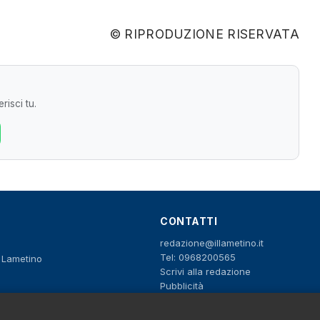
© RIPRODUZIONE RISERVATA
risci tu.
CONTATTI
redazione@illametino.it
Tel: 0968200565
o Lametino
Scrivi alla redazione
Pubblicità