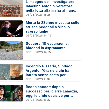
L'impegno dell'investigatore
lametino Antonio Serratore
nella lotta alla mafia al fianco
di Ninni Cassarà
06/08/2026 15:28
Morta la 23enne investita sulle
strisce pedonali a Vibo lo
scorso luglio
06/08/2026 14:49
Soccorsi 18 escursionisti
bloccati in Aspromonte
06/08/2026 14:35
Incendio Gizzeria, Sindaco
Argento: "Grazie a chi ha
lottato senza sosta per
difendere il nostro territorio"
06/08/2026 13:32
Beach soccer: doppio
successo per Icierre Lamezia,
oggi le sfide decisive per
salvezza e scudetto Under 20
06/08/2026 13:22