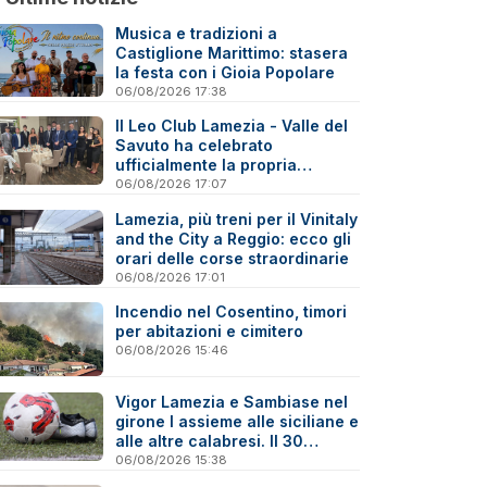
Musica e tradizioni a
Castiglione Marittimo: stasera
la festa con i Gioia Popolare
06/08/2026 17:38
Il Leo Club Lamezia - Valle del
Savuto ha celebrato
ufficialmente la propria
riattivazione
06/08/2026 17:07
Lamezia, più treni per il Vinitaly
and the City a Reggio: ecco gli
orari delle corse straordinarie
06/08/2026 17:01
Incendio nel Cosentino, timori
per abitazioni e cimitero
06/08/2026 15:46
Vigor Lamezia e Sambiase nel
girone I assieme alle siciliane e
alle altre calabresi. Il 30
agosto stracittadina di Coppa
06/08/2026 15:38
Italia