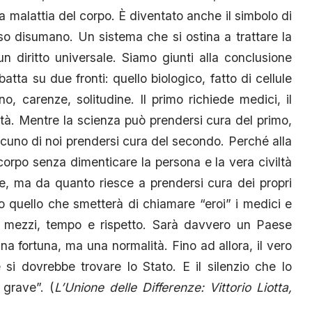
na malattia del corpo. È diventato anche il simbolo di
so disumano. Un sistema che si ostina a trattare la
 diritto universale. Siamo giunti alla conclusione
atta su due fronti: quello biologico, fatto di cellule
o, carenze, solitudine. Il primo richiede medici, il
ità. Mentre la scienza può prendersi cura del primo,
ciascuno di noi prendersi cura del secondo. Perché alla
l corpo senza dimenticare la persona e la vera civiltà
e, ma da quanto riesce a prendersi cura dei propri
o quello che smetterà di chiamare “eroi” i medici e
con mezzi, tempo e rispetto. Sarà davvero un Paese
una fortuna, ma una normalità. Fino ad allora, il vero
si dovrebbe trovare lo Stato. E il silenzio che lo
grave”. (
L’Unione delle Differenze: Vittorio Liotta,