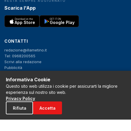
RESTA SEMPRE AGGIORNATO
Scarica l'App
Download on the
GET IT ON
App Store
Google Play
CONTATTI
redazione@illametino.it
Tel: 0968200565
Scrivi alla redazione
Pubblicità
Informativa Cookie
SEGUICI
Questo sito web utilizza i cookie per assicurarti la migliore
esperienza sul nostro sito web.
f
X
IG
YT
Privacy Policy
Rifiuta
Accetta
Privacy Policy
Cookie Policy
Note legali
La Redazione