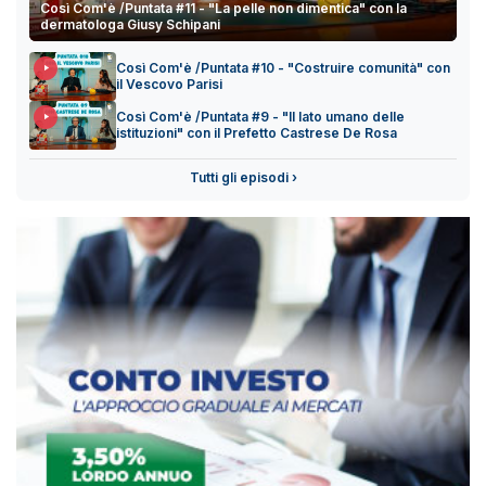
Così Com'è /Puntata #11 - "La pelle non dimentica" con la
dermatologa Giusy Schipani
Così Com'è /Puntata #10 - "Costruire comunità" con
il Vescovo Parisi
Così Com'è /Puntata #9 - "Il lato umano delle
istituzioni" con il Prefetto Castrese De Rosa
Tutti gli episodi ›