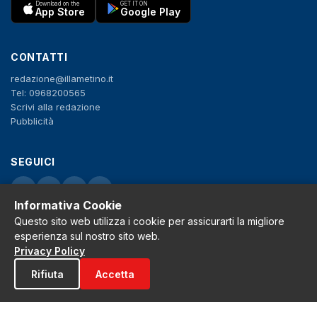
Download on the
GET IT ON
App Store
Google Play
CONTATTI
redazione@illametino.it
Tel: 0968200565
Scrivi alla redazione
Pubblicità
SEGUICI
f
X
IG
YT
Informativa Cookie
Privacy Policy
Questo sito web utilizza i cookie per assicurarti la migliore
Cookie Policy
esperienza sul nostro sito web.
Note legali
Privacy Policy
La Redazione
Rifiuta
Accetta
© 2026 Grh s.r.l. - P.iva 02650550797 - Tutti i diritti sono riservati