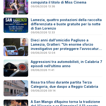
conquista il titolo di Miss Cinema
09/08/2026 13:38
Lamezia, quattro postazioni della raccolta
differenziata e buste gratuite per la notte
di San Lorenzo
09/08/2026 12:33
Dieci anni dall'omicidio Pagliuso a
Lamezia, Gratteri: "Un enorme sforzo
investigativo per proteggere l'avvocatura
onesta"
09/08/2026 12:04
Aggressioni tra automobilisti, in Calabria 7
episodi nell’ultimo anno
09/08/2026 11:41
Rissa tra tifosi durante partita Terza
Categoria, due daspo a Reggio Calabria
09/08/2026 09:14
A San Mango d’Aquino torna la tradizione
del “Ciuccio e ra Signorina” il 12 agosto