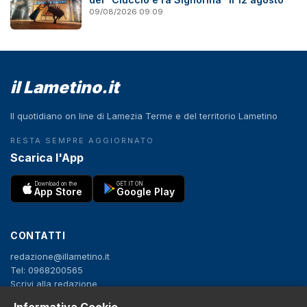
09/08/2026 09:09
il Lametino.it
Il quotidiano on line di Lamezia Terme e del territorio Lametino
RESTA SEMPRE AGGIORNATO
Scarica l'App
Download on the
GET IT ON
App Store
Google Play
CONTATTI
redazione@illametino.it
Tel: 0968200565
Scrivi alla redazione
Pubblicità