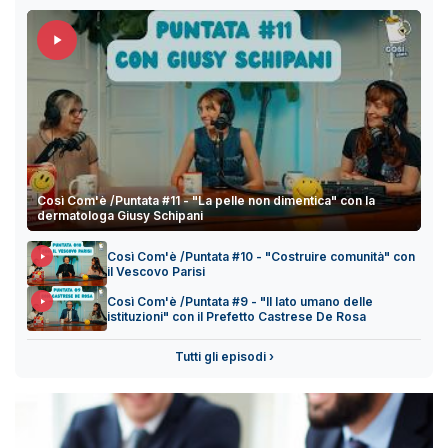
Così Com'è /Puntata #11 - "La pelle non dimentica" con la
dermatologa Giusy Schipani
Così Com'è /Puntata #10 - "Costruire comunità" con
il Vescovo Parisi
Così Com'è /Puntata #9 - "Il lato umano delle
istituzioni" con il Prefetto Castrese De Rosa
Tutti gli episodi ›