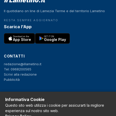
il Lametino.it
Il quotidiano on line di Lamezia Terme e del territorio Lametino
RESTA SEMPRE AGGIORNATO
Scarica l'App
Download on the
GET IT ON
App Store
Google Play
CONTATTI
redazione@illametino.it
Tel: 0968200565
Scrivi alla redazione
Pubblicità
SEGUICI
Informativa Cookie
f
X
IG
YT
Questo sito web utilizza i cookie per assicurarti la migliore
esperienza sul nostro sito web.
Privacy Policy