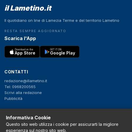
il Lametino.it
Il quotidiano on line di Lamezia Terme e del territorio Lametino
RESTA SEMPRE AGGIORNATO
Scarica l'App
Download on the
GET IT ON
App Store
Google Play
CONTATTI
redazione@illametino.it
Tel: 0968200565
Scrivi alla redazione
Pubblicità
SEGUICI
Informativa Cookie
Questo sito web utilizza i cookie per assicurarti la migliore
f
X
IG
YT
esperienza sul nostro sito web.