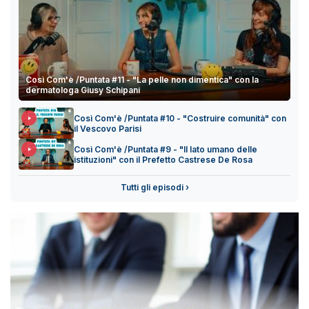
Così Com'è /Puntata #11 - "La pelle non dimentica" con la
dermatologa Giusy Schipani
Così Com'è /Puntata #10 - "Costruire comunità" con
il Vescovo Parisi
Così Com'è /Puntata #9 - "Il lato umano delle
istituzioni" con il Prefetto Castrese De Rosa
Tutti gli episodi ›