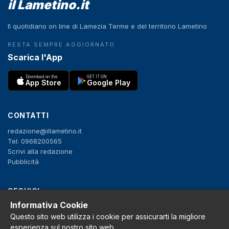
il Lametino.it
Il quotidiano on line di Lamezia Terme e del territorio Lametino
RESTA SEMPRE AGGIORNATO
Scarica l'App
Download on the
GET IT ON
App Store
Google Play
CONTATTI
redazione@illametino.it
Tel: 0968200565
Scrivi alla redazione
Pubblicità
SEGUICI
Informativa Cookie
f
X
IG
YT
Questo sito web utilizza i cookie per assicurarti la migliore
esperienza sul nostro sito web.