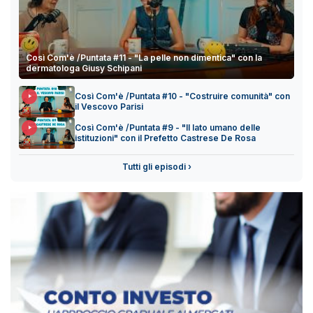
Così Com'è /Puntata #11 - "La pelle non dimentica" con la
dermatologa Giusy Schipani
Così Com'è /Puntata #10 - "Costruire comunità" con
il Vescovo Parisi
Così Com'è /Puntata #9 - "Il lato umano delle
istituzioni" con il Prefetto Castrese De Rosa
Tutti gli episodi ›