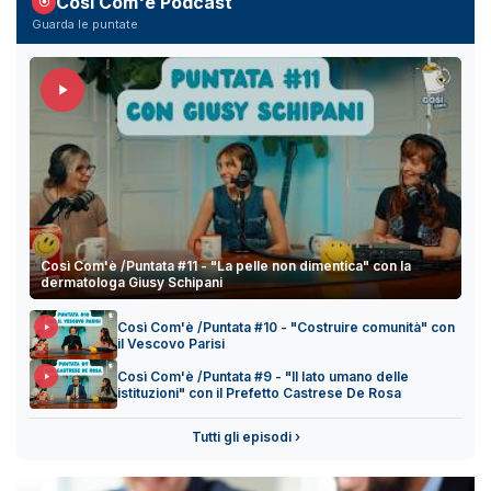
Così Com'è Podcast
Guarda le puntate
Così Com'è /Puntata #11 - "La pelle non dimentica" con la
dermatologa Giusy Schipani
Così Com'è /Puntata #10 - "Costruire comunità" con
il Vescovo Parisi
Così Com'è /Puntata #9 - "Il lato umano delle
istituzioni" con il Prefetto Castrese De Rosa
Tutti gli episodi ›