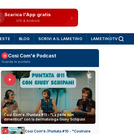
Scarica l'App gratis
iOS & Android
IESTE
BLOG
SCRIVI A IL LAMETINO
LAMETINOTV
Così Com'è Podcast
Guarda le puntate
Così Com'è /Puntata #11 - "La pelle non
dimentica" con la dermatologa Giusy Schipani
Così Com'è /Puntata #10 - "Costruire