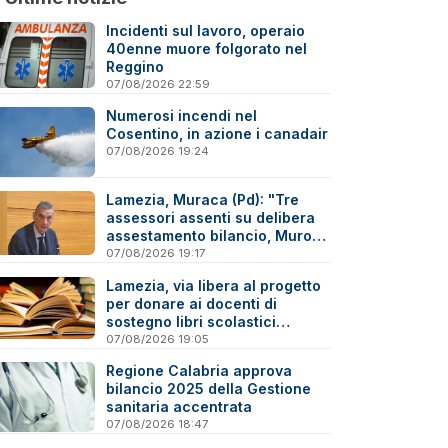
Incidenti sul lavoro, operaio
40enne muore folgorato nel
Reggino
07/08/2026 22:59
Numerosi incendi nel
Cosentino, in azione i canadair
07/08/2026 19:24
Lamezia, Muraca (Pd): "Tre
assessori assenti su delibera
assestamento bilancio, Murone
in difficoltà"
07/08/2026 19:17
Lamezia, via libera al progetto
per donare ai docenti di
sostegno libri scolastici
destinati al macero
07/08/2026 19:05
Regione Calabria approva
bilancio 2025 della Gestione
sanitaria accentrata
07/08/2026 18:47