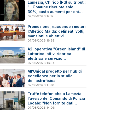
Lamezia, Chirico (Pd) su tributi:
"Il Comune riscuote solo il
30%, basta aumenti per chi
paga"
07/08/2026 17:17
Promozione, riaccende i motori
l'Atletico Maida: delineati volti,
mansioni e obiettivi
07/08/2026 16:55
A2, operativa "Green Island" di
Lattarico: attivi ricarica
elettrica e servizio
sperimentale di soccorso
07/08/2026 16:34
sanitario
All'Unical progetto per hub di
eccellenza per lo studio
dell'astrofisica
07/08/2026 15:30
Truffe telefoniche a Lamezia,
l'avviso del Comando di Polizia
Locale: "Non fornite dati
personali"
07/08/2026 14:06