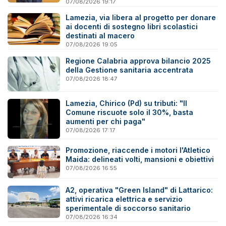
questo
07/08/2026 19:17
Lamezia, via libera al progetto per donare
ai docenti di sostegno libri scolastici
destinati al macero
07/08/2026 19:05
Regione Calabria approva bilancio 2025
della Gestione sanitaria accentrata
07/08/2026 18:47
Lamezia, Chirico (Pd) su tributi: "Il
Comune riscuote solo il 30%, basta
aumenti per chi paga"
07/08/2026 17:17
Promozione, riaccende i motori l'Atletico
Maida: delineati volti, mansioni e obiettivi
07/08/2026 16:55
A2, operativa "Green Island" di Lattarico:
attivi ricarica elettrica e servizio
sperimentale di soccorso sanitario
07/08/2026 16:34