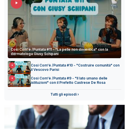
Così Com'è /Puntata #11 - "La pelle non dimentica" con la
dermatologa Giusy Schipani
Così Com'è /Puntata #10 - "Costruire comunità" con
il Vescovo Parisi
Così Com'è /Puntata #9 - "Il lato umano delle
istituzioni" con il Prefetto Castrese De Rosa
Tutti gli episodi ›