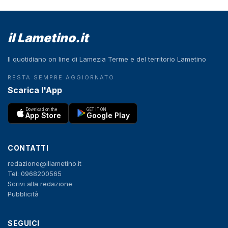
il Lametino.it
Il quotidiano on line di Lamezia Terme e del territorio Lametino
RESTA SEMPRE AGGIORNATO
Scarica l'App
Download on the
GET IT ON
App Store
Google Play
CONTATTI
redazione@illametino.it
Tel: 0968200565
Scrivi alla redazione
Pubblicità
SEGUICI