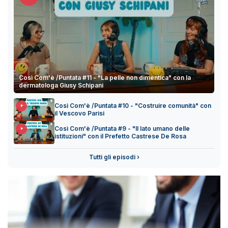
Così Com'è /Puntata #11 - "La pelle non dimentica" con la
dermatologa Giusy Schipani
Così Com'è /Puntata #10 - "Costruire comunità" con
il Vescovo Parisi
Così Com'è /Puntata #9 - "Il lato umano delle
istituzioni" con il Prefetto Castrese De Rosa
Tutti gli episodi ›