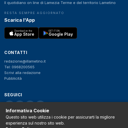
Il quotidiano on line di Lamezia Terme e del territorio Lametino
RESTA SEMPRE AGGIORNATO
Scarica l'App
Download on the
GET IT ON
App Store
Google Play
CONTATTI
redazione@illametino.it
Tel: 0968200565
Scrivi alla redazione
Pubblicità
SEGUICI
f
X
IG
YT
Informativa Cookie
Questo sito web utilizza i cookie per assicurarti la migliore
Privacy Policy
esperienza sul nostro sito web.
Cookie Policy