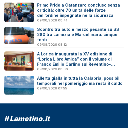
Primo Pride a Catanzaro concluso senza
criticità: oltre 70 unità delle forze
dell’ordine impegnate nella sicurezza
09/08/2026 08:41
Scontro tra auto e mezzo pesante su SS
280 tra Lamezia e Marcellinara: cinque
feriti
09/08/2026 08:12
A Lorica inaugurata la XV edizione di
“Lorica Libro Amica” con il volume di
Franco Emilio Carlino sul Reventino-
Savuto
09/08/2026 08:06
Allerta gialla in tutta la Calabria, possibili
temporali nel pomeriggio ma resta il caldo
09/08/2026 07:55
il Lametino.it