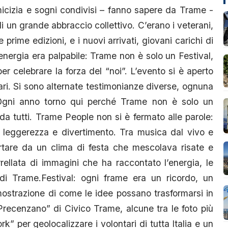
icizia e sogni condivisi – fanno sapere da Trame -
di un grande abbraccio collettivo. C’erano i veterani,
 prime edizioni, e i nuovi arrivati, giovani carichi di
’energia era palpabile: Trame non è solo un Festival,
er celebrare la forza del “noi”. L’evento si è aperto
ntari. Si sono alternate testimonianze diverse, ognuna
“Ogni anno torno qui perché Trame non è solo un
da tutti. Trame People non si è fermato alle parole:
 leggerezza e divertimento. Tra musica dal vivo e
ortare da un clima di festa che mescolava risate e
rellata di immagini che ha raccontato l’energia, le
e di Trame.Festival: ogni frame era un ricordo, un
strazione di come le idee possano trasformarsi in
 Precenzano” di Civico Trame, alcune tra le foto più
k” per geolocalizzare i volontari di tutta Italia e un