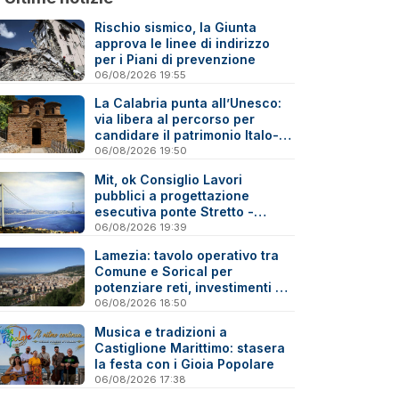
Rischio sismico, la Giunta
approva le linee di indirizzo
per i Piani di prevenzione
06/08/2026 19:55
La Calabria punta all’Unesco:
via libera al percorso per
candidare il patrimonio Italo-
Greco medievale
06/08/2026 19:50
Mit, ok Consiglio Lavori
pubblici a progettazione
esecutiva ponte Stretto -
Reazioni
06/08/2026 19:39
Lamezia: tavolo operativo tra
Comune e Sorical per
potenziare reti, investimenti e
manutenzione
06/08/2026 18:50
Musica e tradizioni a
Castiglione Marittimo: stasera
la festa con i Gioia Popolare
06/08/2026 17:38