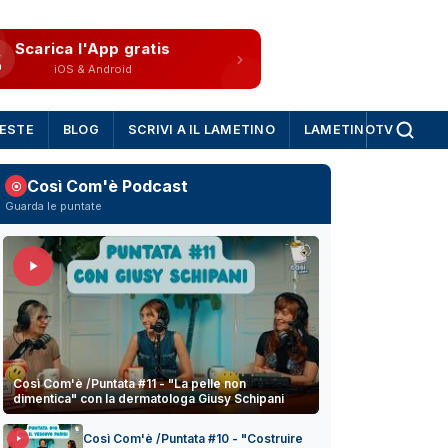
Scarica l'App gratis
iOS & Android
IESTE
BLOG
SCRIVI A IL LAMETINO
LAMETINOTV
Così Com'è Podcast
Guarda le puntate
Così Com'è /Puntata #11 - "La pelle non
dimentica" con la dermatologa Giusy Schipani
Così Com'è /Puntata #10 - "Costruire