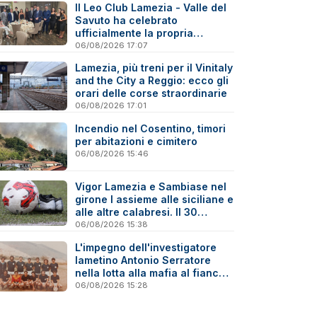
Il Leo Club Lamezia - Valle del
Savuto ha celebrato
ufficialmente la propria
riattivazione
06/08/2026 17:07
Lamezia, più treni per il Vinitaly
and the City a Reggio: ecco gli
orari delle corse straordinarie
06/08/2026 17:01
Incendio nel Cosentino, timori
per abitazioni e cimitero
06/08/2026 15:46
Vigor Lamezia e Sambiase nel
girone I assieme alle siciliane e
alle altre calabresi. Il 30
agosto stracittadina di Coppa
06/08/2026 15:38
Italia
L'impegno dell'investigatore
lametino Antonio Serratore
nella lotta alla mafia al fianco
di Ninni Cassarà
06/08/2026 15:28