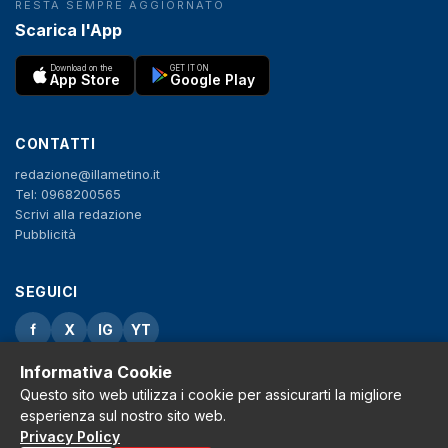
RESTA SEMPRE AGGIORNATO
Scarica l'App
Download on the
GET IT ON
App Store
Google Play
CONTATTI
redazione@illametino.it
Tel: 0968200565
Scrivi alla redazione
Pubblicità
SEGUICI
f
X
IG
YT
Informativa Cookie
Privacy Policy
Cookie Policy
Questo sito web utilizza i cookie per assicurarti la migliore
Note legali
esperienza sul nostro sito web.
La Redazione
Privacy Policy