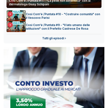
Così Com'è /Puntata #11 - "La pelle non dimentica" con la
dermatologa Giusy Schipani
Così Com'è /Puntata #10 - "Costruire comunità" con
il Vescovo Parisi
Così Com'è /Puntata #9 - "Il lato umano delle
istituzioni" con il Prefetto Castrese De Rosa
Tutti gli episodi ›