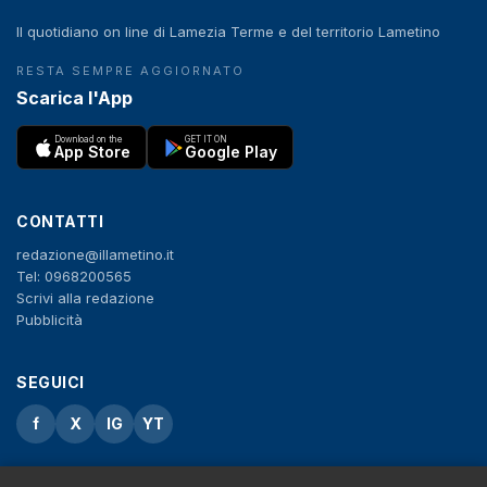
Il quotidiano on line di Lamezia Terme e del territorio Lametino
RESTA SEMPRE AGGIORNATO
Scarica l'App
Download on the
GET IT ON
App Store
Google Play
CONTATTI
redazione@illametino.it
Tel: 0968200565
Scrivi alla redazione
Pubblicità
SEGUICI
f
X
IG
YT
Privacy Policy