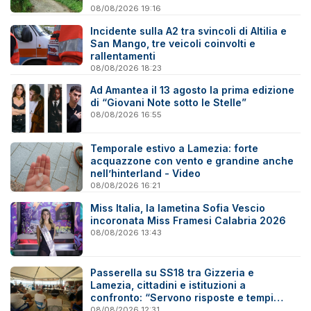
08/08/2026 19:16
Incidente sulla A2 tra svincoli di Altilia e
San Mango, tre veicoli coinvolti e
rallentamenti
08/08/2026 18:23
Ad Amantea il 13 agosto la prima edizione
di “Giovani Note sotto le Stelle”
08/08/2026 16:55
Temporale estivo a Lamezia: forte
acquazzone con vento e grandine anche
nell’hinterland - Video
08/08/2026 16:21
Miss Italia, la lametina Sofia Vescio
incoronata Miss Framesi Calabria 2026
08/08/2026 13:43
Passerella su SS18 tra Gizzeria e
Lamezia, cittadini e istituzioni a
confronto: “Servono risposte e tempi
certi”
08/08/2026 12:31