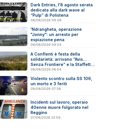
Dark Entries, l'8 agosto serata
dedicata alla dark wave al
“Pulp” di Polistena
08/08/2026 09:08
'Ndrangheta, operazione
"Jonny": un arresto per
espiazione pena
08/08/2026 09:03
A Conflenti è festa della
solidarietà: arrivano “Avis…
Senza Frontiere” e la Staffetta
del Donatore
08/08/2026 08:54
Violento scontro sulla SS 106,
un morto e 3 feriti
08/08/2026 07:58
Incidenti sul lavoro, operaio
40enne muore folgorato nel
Reggino
07/08/2026 22:59