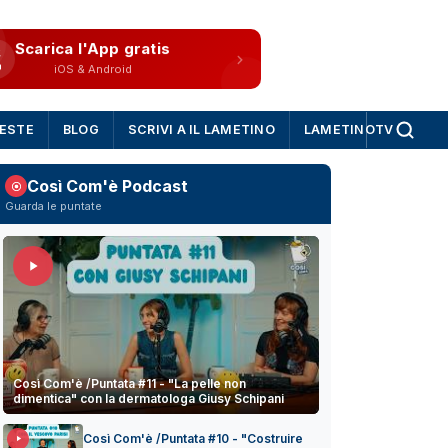
Scarica l'App gratis
iOS & Android
IESTE
BLOG
SCRIVI A IL LAMETINO
LAMETINOTV
Così Com'è Podcast
Guarda le puntate
Così Com'è /Puntata #11 - "La pelle non
dimentica" con la dermatologa Giusy Schipani
Così Com'è /Puntata #10 - "Costruire