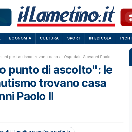
A
ECONOMIA
CULTURA
SPORT
IN EDICOLA
INCH
ioni per l’autismo trovano casa all’Ospedale Giovanni Paolo II
 punto di ascolto": le
’autismo trovano casa
ni Paolo II
cegli il Lametino come fonte preferita