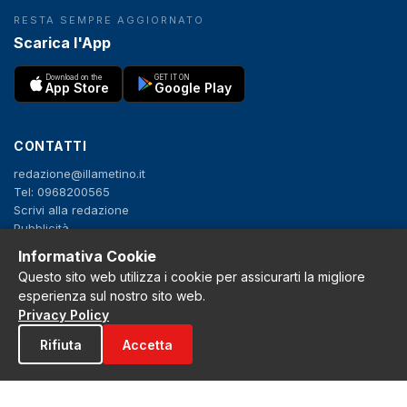
RESTA SEMPRE AGGIORNATO
Scarica l'App
Download on the
GET IT ON
App Store
Google Play
CONTATTI
redazione@illametino.it
Tel: 0968200565
Scrivi alla redazione
Pubblicità
Informativa Cookie
Questo sito web utilizza i cookie per assicurarti la migliore
SEGUICI
esperienza sul nostro sito web.
f
X
IG
YT
Privacy Policy
Rifiuta
Accetta
Privacy Policy
Cookie Policy
Note legali