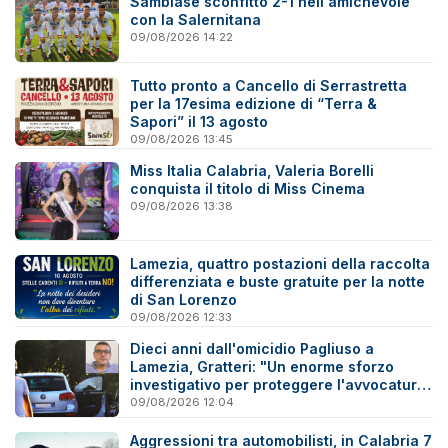
Sambiase sconfitto 2-1 nell'amichevole
con la Salernitana
09/08/2026 14:22
Tutto pronto a Cancello di Serrastretta
per la 17esima edizione di “Terra &
Sapori” il 13 agosto
09/08/2026 13:45
Miss Italia Calabria, Valeria Borelli
conquista il titolo di Miss Cinema
09/08/2026 13:38
Lamezia, quattro postazioni della raccolta
differenziata e buste gratuite per la notte
di San Lorenzo
09/08/2026 12:33
Dieci anni dall'omicidio Pagliuso a
Lamezia, Gratteri: "Un enorme sforzo
investigativo per proteggere l'avvocatura
onesta"
09/08/2026 12:04
Aggressioni tra automobilisti, in Calabria 7