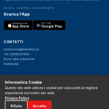
RESTA SEMPRE AGGIORNATO
Scarica l'App
Download on the
GET IT ON
App Store
Google Play
CONTATTI
redazione@illametino.it
Tel: 0968200565
Scrivi alla redazione
Pubblicità
SEGUICI
Informativa Cookie
f
X
IG
YT
Questo sito web utilizza i cookie per assicurarti la migliore
esperienza sul nostro sito web.
Privacy Policy
Privacy Policy
Cookie Policy
Rifiuta
Accetta
Note legali