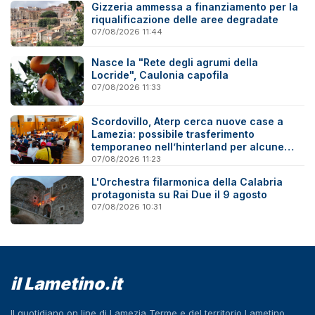
Gizzeria ammessa a finanziamento per la
riqualificazione delle aree degradate
07/08/2026 11:44
Nasce la "Rete degli agrumi della
Locride", Caulonia capofila
07/08/2026 11:33
Scordovillo, Aterp cerca nuove case a
Lamezia: possibile trasferimento
temporaneo nell’hinterland per alcune
famiglie
07/08/2026 11:23
L'Orchestra filarmonica della Calabria
protagonista su Rai Due il 9 agosto
07/08/2026 10:31
il Lametino.it
Il quotidiano on line di Lamezia Terme e del territorio Lametino