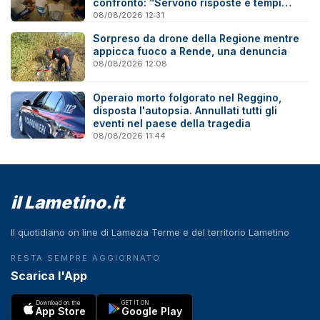
confronto: “Servono risposte e tempi
certi”
08/08/2026 12:31
Sorpreso da drone della Regione mentre
appicca fuoco a Rende, una denuncia
08/08/2026 12:08
Operaio morto folgorato nel Reggino,
disposta l'autopsia. Annullati tutti gli
eventi nel paese della tragedia
08/08/2026 11:44
il Lametino.it
Il quotidiano on line di Lamezia Terme e del territorio Lametino
RESTA SEMPRE AGGIORNATO
Scarica l'App
Download on the
GET IT ON
App Store
Google Play