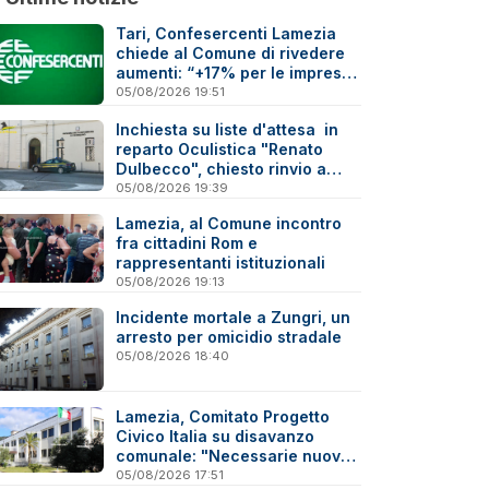
Tari, Confesercenti Lamezia
chiede al Comune di rivedere
aumenti: “+17% per le imprese
è troppo”
05/08/2026 19:51
Inchiesta su liste d'attesa in
reparto Oculistica "Renato
Dulbecco", chiesto rinvio a
giudizio per 10 indagati
05/08/2026 19:39
Lamezia, al Comune incontro
fra cittadini Rom e
rappresentanti istituzionali
05/08/2026 19:13
Incidente mortale a Zungri, un
arresto per omicidio stradale
05/08/2026 18:40
Lamezia, Comitato Progetto
Civico Italia su disavanzo
comunale: "Necessarie nuove
verifiche"
05/08/2026 17:51