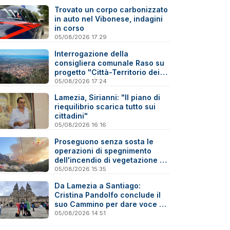
Trovato un corpo carbonizzato
in auto nel Vibonese, indagini
in corso
05/08/2026 17:29
Interrogazione della
consigliera comunale Raso su
progetto "Città-Territorio dei
Due Mari Catanzaro-Lamezia"
05/08/2026 17:24
Lamezia, Sirianni: "Il piano di
riequilibrio scarica tutto sui
cittadini"
05/08/2026 16:16
Proseguono senza sosta le
operazioni di spegnimento
dell'incendio di vegetazione a
Gizzeria - Video
05/08/2026 15:35
Da Lamezia a Santiago:
Cristina Pandolfo conclude il
suo Cammino per dare voce ai
malati di fibromialgia
05/08/2026 14:51