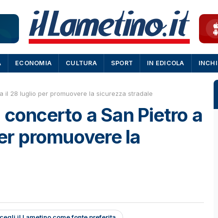
A
ECONOMIA
CULTURA
SPORT
IN EDICOLA
INCH
 il 28 luglio per promuovere la sicurezza stradale
 concerto a San Pietro a
per promuovere la
cegli il Lametino come fonte preferita