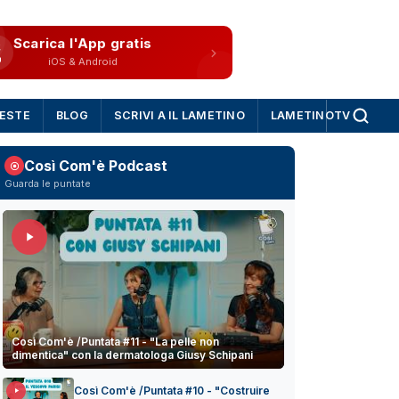
Scarica l'App gratis
iOS & Android
IESTE
BLOG
SCRIVI A IL LAMETINO
LAMETINOTV
Così Com'è Podcast
Guarda le puntate
Così Com'è /Puntata #11 - "La pelle non
dimentica" con la dermatologa Giusy Schipani
Così Com'è /Puntata #10 - "Costruire