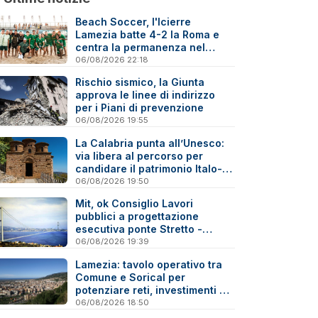
Beach Soccer, l'Icierre
Lamezia batte 4-2 la Roma e
centra la permanenza nel
massimo torneo nazionale
06/08/2026 22:18
Rischio sismico, la Giunta
approva le linee di indirizzo
per i Piani di prevenzione
06/08/2026 19:55
La Calabria punta all’Unesco:
via libera al percorso per
candidare il patrimonio Italo-
Greco medievale
06/08/2026 19:50
Mit, ok Consiglio Lavori
pubblici a progettazione
esecutiva ponte Stretto -
Reazioni
06/08/2026 19:39
Lamezia: tavolo operativo tra
Comune e Sorical per
potenziare reti, investimenti e
manutenzione
06/08/2026 18:50