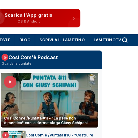
Scarica l'App gratis
iOS & Android
IESTE
BLOG
SCRIVI A IL LAMETINO
LAMETINOTV
Così Com'è Podcast
Guarda le puntate
Così Com'è /Puntata #11 - "La pelle non
dimentica" con la dermatologa Giusy Schipani
Così Com'è /Puntata #10 - "Costruire