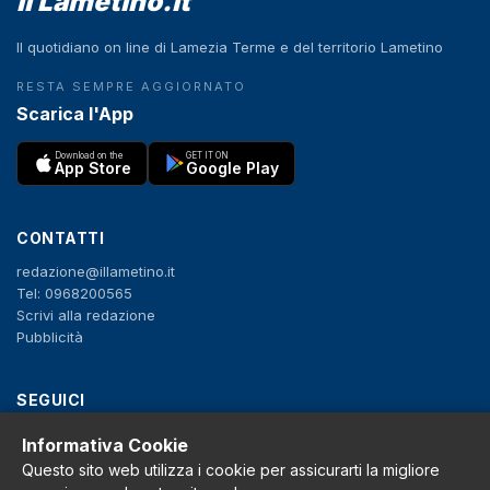
il Lametino.it
Il quotidiano on line di Lamezia Terme e del territorio Lametino
RESTA SEMPRE AGGIORNATO
Scarica l'App
Download on the
GET IT ON
App Store
Google Play
CONTATTI
redazione@illametino.it
Tel: 0968200565
Scrivi alla redazione
Pubblicità
SEGUICI
f
X
IG
YT
Informativa Cookie
Questo sito web utilizza i cookie per assicurarti la migliore
Privacy Policy